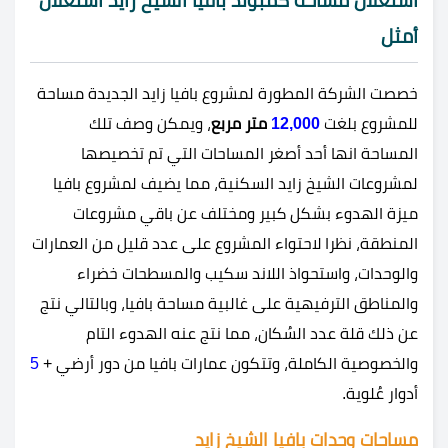
استغلال مساحة كمبوند بافيا الشيخ زايد استغلال
أمثل
خصصت الشركة المطورة لمشروع بافيا زايد الجديدة مساحة
للمشروع بلغت
12,000
متر مربع
، ويمكن وصف تلك
المساحة انها أحد أصغر المساحات التي تم تخصيصها
لمشروعات الشيخ زايد السكنية، مما يضيف لمشروع بافيا
ميزة الهدوء بشكل كبير ومختلف عن باقي مشروعات
المنطقة، نظرا لاحتواء المشروع على عدد قليل من العمارات
والوحدات، واستحواذ اللاند سكيب والمسطحات خضراء
والمناطق الترفيهية على غالبية مساحة بافيا، وبالتالي نتج
عن ذلك قلة عدد السُكان، مما نتج عنه الهدوء التام
والخصوصية الكاملة، وتتكون عمارات بافيا من دور أرضي +
5
أدوار عُلوية.
مساحات وحدات بافيا الشيخ زايد