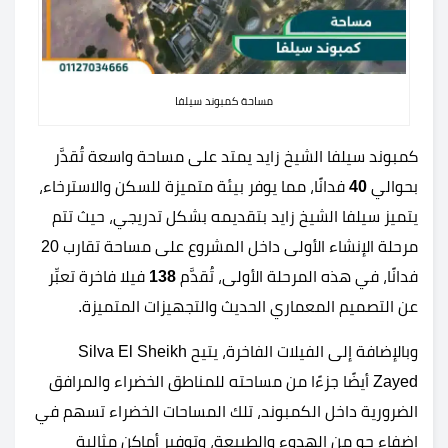
مساحة كمبوند سيلفا
كمبوند سيلفا الشيخ زايد يمتد على مساحة واسعة تُقدَّر
بحوالي
40
فدانًا، مما يوفر بيئة متميزة للسكن والاسترخاء،
يتميز سيلفا الشيخ زايد بتقديمه بشكل تدريجي، حيث تتم
مرحلة الإنشاء الأولى داخل المشروع على مساحة تقارب 20
فدانًا، في هذه المرحلة الأولى، تُقدَّم
138
فيلا فاخرة تعبِّر
عن التصميم المعماري الحديث والتجهيزات المتميزة.
وبالإضافة إلى الفيلات الفاخرة، يتيح Silva El Sheikh
Zayed أيضًا جزءًا من مساحته للمناطق الخضراء والمرافق
الضرورية داخل الكمبوند، تلك المساحات الخضراء تسهم في
إضفاء جو من الهدوء والطبيعة، وتوفير أماكن مثالية