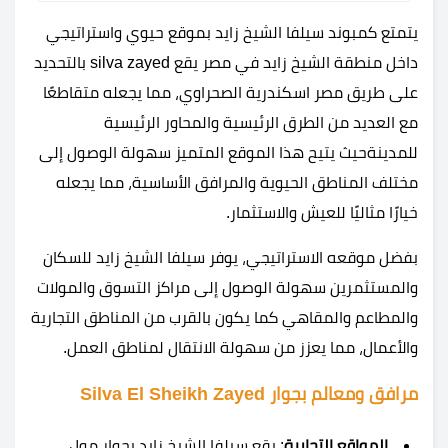
يتمتع كمبوند سيلفا الشيخ زايد بموقع حيوي واستراتيجي
داخل منطقة الشيخ زايد في مصر يقع silva zayed بالتحديد
على طريق مصر اسكندرية الصحراوي، مما يجعله متقاطعًا
مع العديد من الطرق الرئيسية والمحاور الرئيسية
للمدينةحيث يتيح هذا الموقع المتميز سهولة الوصول إلى
مختلف المناطق الحيوية والمرافق الأساسية، مما يجعله
خيارًا مثاليًا للعيش والاستثمار.
بفضل موقعه الاستراتيجي، يوفر سيلفا الشيخ زايد للسكان
والمستثمرين سهولة الوصول إلى مراكز التسوق والمولات
والمطاعم والمقاهي كما يكون بالقرب من المناطق التجارية
والأعمال، مما يعزز من سهولة الانتقال لمناطق العمل.
مرافق ومعالم بجوار Silva El Sheikh Zayed
المواقع التجارية
: يقع سيلفا الشيخ زايد بجوار مول