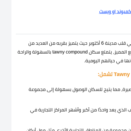
كمبوند او ويست
يقع كمبوند تاوني هايد بارك أكتوبر في موقع مميز في قلب مدينة 6 أكتوبر حيث يتميز بقربه من العديد من
المناطق الحيوية والمرافق الرئيسية بفضل هذا الموقع المميز، يتمتع سكان tawny compound بالسهولة والراحة
ها في حياتهم اليومية.
 مصر مسافة قصيرة، مما يتيح للسكان الوصول بسهولة إلى مجموعة
الذي يعد واحدًا من أكبر وأشهر المراكز التجارية في
 من مجموعة من المناطق التجارية الأخرى مثل مول أركان