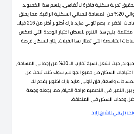
دل أكثر من 130 ألف متر مربع، لتحقيق تجربة سكنية فاخرة لا تُضاهى، يتسم هذا الكمبوند
بتوزيع استراتيجي للمساحة، حيث خصصت نسبة تبلغ حوالي 20% من المساحة للمباني السكنية الراقية، مما يخلق
بيئة استثنائية متوازنة بين الهندسة المعمارية والمساحات الخضراء، يضم تاوني هايد بارك أكتوبر أكثر من 216 فيلا،
ختلفة، يتيح هذا التنوع للسكان اختيار الوحدة التي تعكس
احات الشاسعة التي تمتاز بها الفيلات، يتاح للسكان فرصة
تعتبر المباني الإدارية الفاخرة جزءًا لا يتجزأ من هذا الكمبوند، حيث تشغل نسبة تقارب الـ 10% من إجمالي المساحة،
ي احتياجات السكان من جميع الجوانب، سواء كنت تبحث عن
بمساحات واسعة، فإن تاوني هايد بارك اكتوبر يقدم لك
بين التميز في التصميم وراحة الحياة، مما يجعله وجهة
أفضل وحدات السكن في المنطقة.
د بيل في الشيخ زايد