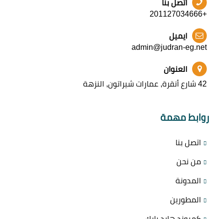
اتصل بنا
+201127034666
ايميل
admin@judran-eg.net
العنوان
42 شارع أنقرة, عمارات شيراتون, النزهة
روابط مهمة
اتصل بنا
من نحن
المدونة
المطورين
كمبوند هايد بارك