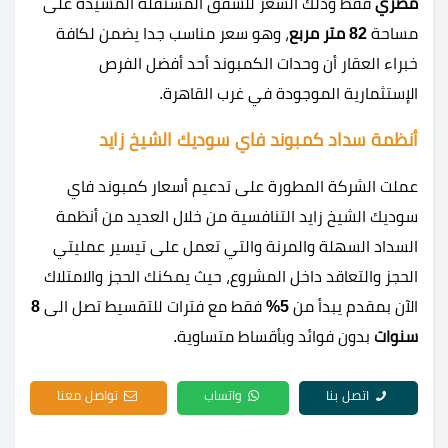
مصري
فقط وذلك السعر للشقق المستقلة المشيدة على
مساحة
82 متر مربع
، وهو سعر مناسب جدا يضمن لكافة
خبراء العقار أن وحدات الكمبوند أحد أفضل الفرص
الإستثمارية الموجودة في غرب القاهرة.
أنظمة سداد كمبوند فاي سوديك الشيخ زايد
عملت الشركة المطورة على تدعيم أسعار كمبوند فاي
سوديك الشيخ زايد التنافسية من خلال العديد من أنظمة
السداد السهلة والمرنة والتي تعمل على تيسير عمليتي
الحجز والتعاقد داخل المشروع، حيث يمكنك الحجز والامتلاك
الآن بمقدم يبدأ من
5%
فقط مع فترات للتقسيط تصل الى
8
سنوات
بدون فوائد وبأقساط متساوية.
اتصل بنا
واتساب
تواصل معنا