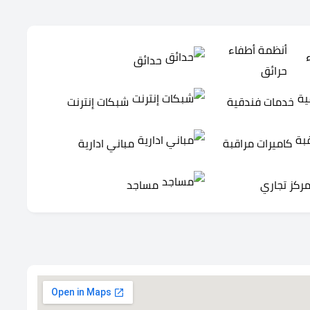
أنظمة أطفاء
حدائق
حرائق
خدمات فندقية
شبكات إنترنت
كاميرات مراقبة
مباني ادارية
ركز تجاري
مساجد
Montana State Income Tax