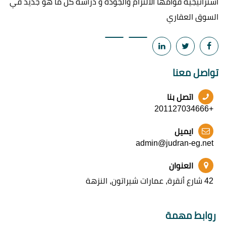
استراتيجيه قوامها الالتزام والجودة و دراسة كل ما هو جديد في
السوق العقاري
تواصل معنا
اتصل بنا
+201127034666
ايميل
admin@judran-eg.net
العنوان
42 شارع أنقرة, عمارات شيراتون, النزهة
روابط مهمة