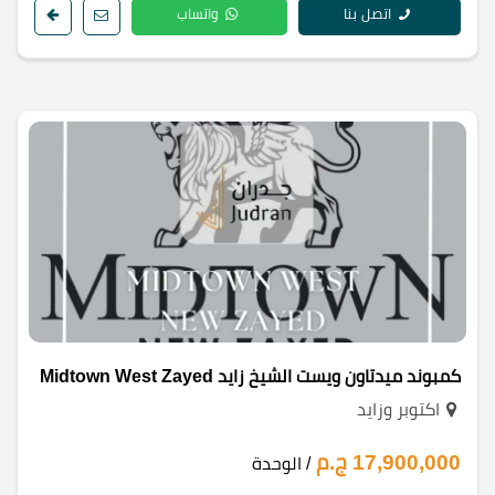
اتصل بنا
واتساب
كمبوند ميدتاون ويست الشيخ زايد Midtown West Zayed
اكتوبر وزايد
17,900,000 ج.م
/ الوحدة