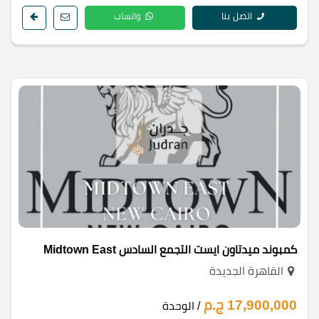
اتصل بنا
واتساب
كمبوند ميدتاون ايست التجمع السادس Midtown East
القاهرة الجديدة
17,900,000 ج.م
/ الوحدة