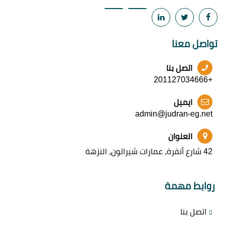
تواصل معنا
اتصل بنا
+201127034666
ايميل
admin@judran-eg.net
العنوان
42 شارع أنقرة, عمارات شيراتون, النزهة
روابط مهمة
اتصل بنا