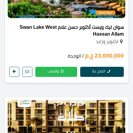
سوان ليك ويست أكتوبر حسن علام Swan Lake West
Hassan Allam
اكتوبر وزايد
23,000,000 ج.م
/ الوحدة
اتصل بنا
واتساب