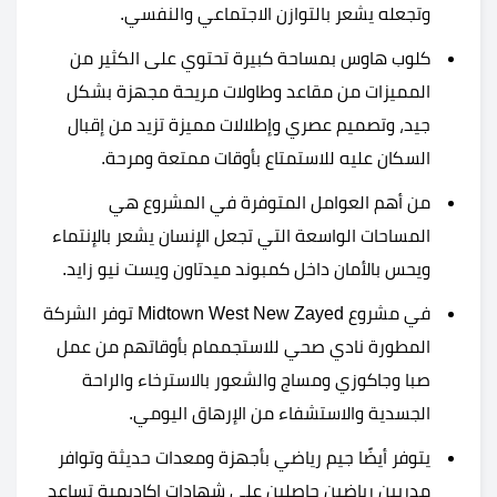
وتجعله يشعر بالتوازن الاجتماعي والنفسي.
كلوب هاوس بمساحة كبيرة تحتوي على الكثير من
المميزات من مقاعد وطاولات مريحة مجهزة بشكل
جيد، وتصميم عصري وإطلالات مميزة تزيد من إقبال
السكان عليه للاستمتاع بأوقات ممتعة ومرحة.
من أهم العوامل المتوفرة في المشروع هي
المساحات الواسعة التي تجعل الإنسان يشعر بالإنتماء
ويحس بالأمان داخل كمبوند ميدتاون ويست نيو زايد.
في مشروع Midtown West New Zayed توفر الشركة
المطورة نادي صحي للاستجممام بأوقاتهم من عمل
صبا وجاكوزي ومساج والشعور بالاسترخاء والراحة
الجسدية والاستشفاء من الإرهاق اليومي.
يتوفر أيضًا جيم رياضي بأجهزة ومعدات حديثة وتوافر
مدربين رياضين حاصلين على شهادات اكاديمية تساعد