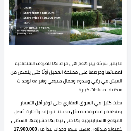
ما يميز شركة بيتر هوم هي مراعاتها للظروف الاقتصادية
لعملائها وحرصها على مصلحة العميل أولًأ حتى يتمكن من
العيش في رقي وهدوء وجمال طبيعي وشراءه لوحدات
سكنية بمساحات كبيرة.
بحثت كثيرًا في السوق العقاري حتى توفر أقل الأسعار
بمنطقة راقية وفخمة مثل مدينتنا نيو زايد وأختارت أفضل
المواقع الاسترايتيجية بها حتى تبدا بها مشروعها السكني
كمبوند ميدتاون ويست بسعر وحدات يبدأ من
17,900,000