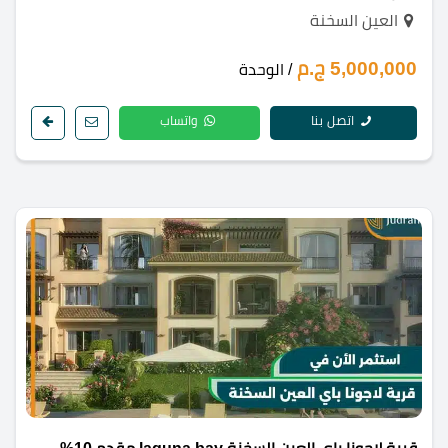
العين السخنة
5,000,000 ج.م
/ الوحدة
اتصل بنا
واتساب