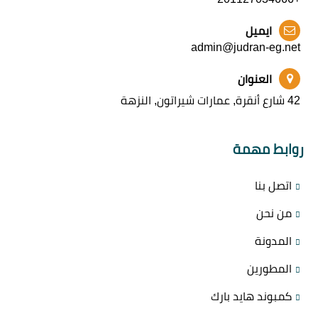
ايميل
admin@judran-eg.net
العنوان
42 شارع أنقرة, عمارات شيراتون, النزهة
روابط مهمة
اتصل بنا
من نحن
المدونة
المطورين
كمبوند هايد بارك