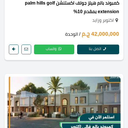
كمبوند بالم هيلز جولف اكستنشن palm hills golf
extension بمقدم 10%
اكتوبر وزايد
42,000,000 ج.م
/ الوحدة
اتصل بنا
واتساب