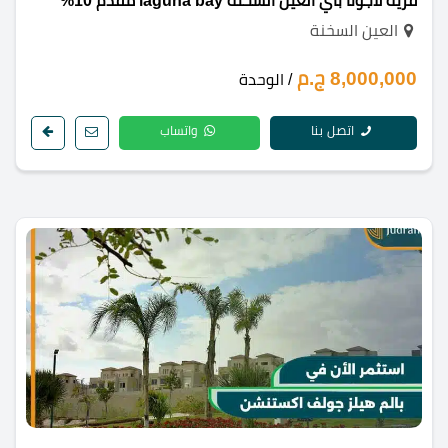
قرية لاجونا باي العين السخنة laguna bay مقدم 10%
العين السخنة
8,000,000 ج.م
/ الوحدة
اتصل بنا
واتساب