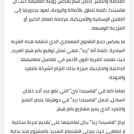
الفخامة والتميز، تحمل اسم يعكس رؤيته العميقة حيث ان
هاسيندا، كلمة تنطق بالأصالة والروعة، تعود بجذورها إلى
اللغتين الإسبانية والأمريكية، مرادفة للعقار الكبير أو
المزرعة الواسعة.
ما يعكس حجم الطموح المعماري الذي تحققه هذه القرية
الساحرة، كلمة أما “ريد”، فهي تمثل توقيع بالم هيلز الفريد،
حيث تعتمد القرية اللون الأحمر في تفاصيل تصاميمها
الداخلية والخارجية، مبرزة بذلك التزام الشركة بالتفرد
والجودة.
تماما كما في “هاسيندا باي” التي تقع عند أحد خلجان
الساحل، تحمل “هاسيندا ريد” في جوهرها عنصر التميز
والتفرد الذي يميز مشاريع بالم هيلز.
تركز “هاسيندا ريد” بكل تفاصيلها على تقديم تجربة سكنية
لا تضاهى، حيث يتجلى الاهتمام الشديد بالمشروع منذ بداية