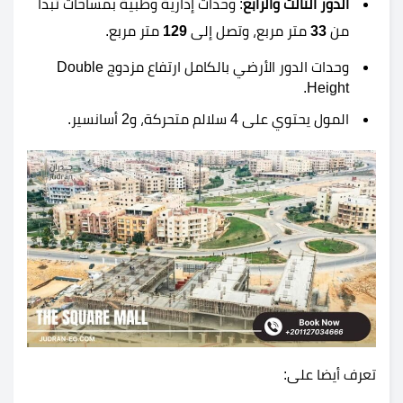
الدور الثالث والرابع
: وحدات إدارية وطبية بمساحات تبدأ
من
33
متر مربع، وتصل إلى
129
متر مربع.
وحدات الدور الأرضي بالكامل ارتفاع مزدوج Double
Height.
المول يحتوي على 4 سلالم متحركة، و2 أسانسير.
تعرف أيضا على: