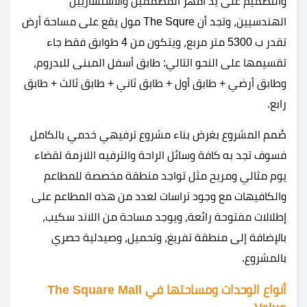
والتصميم على يد أمهر المصممين والاستشاريين
الهندسيين، وتجد أن The Squre مول يقع على مساحة أرض
تقدر ب 5300 متر مربع، ويتكون من 4 طوابق فقط جاء
تقسيمها على النحو التالي: طابق أسفل المبنى للبدروم،
وطابق أرضي + طابق أول + طابق ثاني + طابق ثالث + طابق
رابع.
صُمم المشروع بغرض بناء مشروع ترفيهي خدمي بالكامل
فسوف تجد به كافة وسائل الراحة والترفيه اللازمة لقضاء
يوم مثالي ومريح مثل تواجد منطقة مخصصة للمطاعم
والكافيهات مع وجود تراسات لعدد من هذه المطاعم على
إطلالات مفتوحة رائعة، ويوجد مساحة من اللاند سكيب،
بالإضافة إلى منطقة تفريغ، وتحميل، وصيدلية حصري
بالمشروع.
أنواع الوحدات ومساحتها في The Square Mall