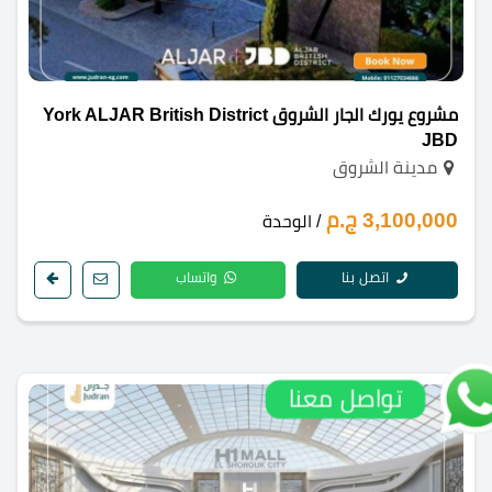
مشروع يورك الجار الشروق York ALJAR British District
JBD
مدينة الشروق
3,100,000 ج.م
/ الوحدة
اتصل بنا
واتساب
تواصل معنا