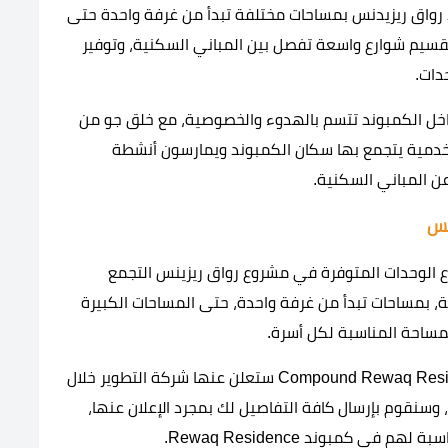
رواق ريزيدنس بمساحات مختلفة تبدأ من غرفة واحدة حتى
تقسيم شوارع واسعة تفصل بين المباني السكنية، وتوفير
دات.
اخل الكمبوند تتسم بالهدوء والخصوصية، مع خلق جو من
 خدمية يتجمع بها سكان الكمبوند ويمارسون أنشطة
ن المباني السكنية.
نس
Arabian M حرصت على تنوع الوحدات المتوفرة في مشروع رواق ريزينس التجمع
، بمساحات تبدأ من غرفة واحدة، حتى المساحات الكبيرة
لمساحة المناسبة لكل أسرة.
تفاصيل المساحات الخاصة بوحدات Compound Rewaq Residence New Cairo ستعلن عنها شركة التطوير خلال
ن، وسنقوم بإرسال كافة التفاصيل لك بمجرد الإعلان عنها،
ي كمبوند Rewaq Residence.