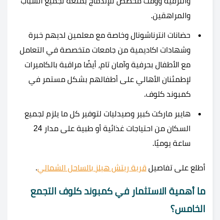
والترفيه ووقت مخصص للإندماج بمتعة لجميع الشباب
والمراهقين.
حضانات انترناشونال وخاصة مع معلمين لديهم خبرة
وشهادات اكاديمية من جامعات متخصصة في التعامل
مع الأطفال بحرفية وآمان تام، أيضًا مراقبة بالكاميرات
لإطمئنان الأهالي على أطفالهم بشكل مستمر في
كمبوند كلوف.
هايبر ماركت كبير وصيدليات لتوفير كل ما يلزم لجميع
السكان من احتياجات غذائية أو طبية على مدار 24
ساعة يوميًا.
أطلع على تفاصيل
قرية ريتش هيلز بالساحل الشمالي
.
ما أهمية الاستثمار في كمبوند كلوف التجمع
الخامس؟