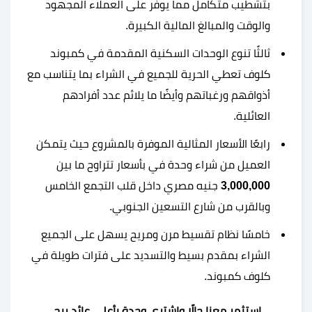
بتشطيب متكامل مما يوفر على العملاء المجهود
والوقت والمبالغ المالية الكبيرة.
ثالثًا تنوع الوحدات السكنية المقدمة في كمبوند
كلوف تعطي الحرية للجميع في الشراء بما يتناسب مع
أذواقهم ورغباتهم وأيضًا ما يلائم عدد أفرادهم
العائلية.
رابعًا الأسعار المثالية الموفرة بالمشروع حيث يتمكن
العميل من شراء وحدة في بأسعار تتراوح ما بين
3,000,000
جنيه مصري داخل قلب التجمع الخامس
وبالقرب من شارع التسعين الجنوبي.
خامسًا نظام تقسيط مرن ومريح يسهل على الجميع
الشراء بمقدم بسيط والتسديد على فترات طويلة في
كلوف كمبوند.
استثمر معنا حالًا واشتري وحدة بأعلى عائد ربح.