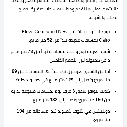
للعملاء في اختيار وحدتهم السكنية المناسبة لهم ولأعداد
عائلاتهم كما إنها تقدم وحدات بمساحات صغيرة لجميع
الطلاب والشباب.
توجد استوديوهات في Klove Compound New
Cairo بمساحات عديدة تبدأ من
52
متر مربع.
شقق بغرفة نوم واحدة بمساحات تبدأ من
78
متر مربع
داخل كمبوند لارز التجمع الخامس.
أما عن الشقق بغرفتين نوم تبدأ بها المساحات من
99
متر مربع وتصل إلى
129
متر مربع في كمبوند كلوف.
كذلك تتوافر شقق 3 غرف نوم بمساحات متنوعة بداية
من
150
متر مربع وتصل إلى
182
متر مربع.
دوبليكس في كلوف كمبوند تبدأ مساحاته من
194
متر مربع.