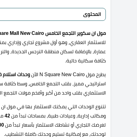
المحتوى
مول ان سكوير التجمع الخامس N Square Mall New Cairo
عمارة، بالإضافة لسكان منطقة النرجس الجديدة، والنرج
كثافة سكانية حالية.
يطرح مول N Square New Cairo الآن
وحدات استلام 
استراتيجي مميز، بقلب التجمع الخامس، وسط كثافة 
الاستثماري بقلب واحد من أكبر وأفخم مولات التجمع الخامس، مول N Square 
تتنوع الوحدات التي يمكنك الاستثمار بها في مول ان 
ومكاتب إدارية، وعيادات طبية، بمساحات تبدأ من
42
متر
لغرضك التجاري أو نشاطك الاستثمار بأسعار تبدأ من
00
لوحدتك، مع إمكانية تسليم وحدتك كاملة التشطيب.