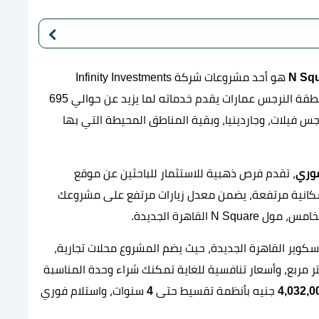
هو أحد مشروعات شركة Infinity Investments
للاستثمار العقاري، وهو أول مشروع تجاري وإداري بمنطقة النرجس عمارات يقدم خدماته لما يزيد عن حوالي 695
س فيلات، وجاردينيا، وبقية المناطق المحيطة التي بها
فوري
، تقدم فرص ذهبية للاستثمار للباحثين عن موقع
سكانية مرتفعة، يضمن معدل زيارات مرتفع على مشروعك
القاهرة الجديدة.
سكوير القاهرة الجديدة، حيث يضم المشروع محلات تجارية،
 مربع، وأسعار تنافسية للغاية تمكنك شراء وحدة المناسبة
4,032,0
جنيه بأنظمة تقسيط حتى
4
سنوات، واستلام فوري