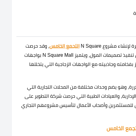
ء مشروع N Square
التجمع الخامس
، وقد حرصت
على التعاون مع أكبر شركات التصميم والإنشاء من أجل تنفيذ تصميمات المول، ويتميز N Square Mall بواجهات
بفخامته وجاذبيته مع الواجهات الزجاجية التي يتخللها
 سكوير من أرضي و3 طوايق متكررة، وهو يضم وحدات مختلفة من المحلات التجارية التي
إدارية، والعيادات الطبية التي حرصت شركة التطوير على
ص للمستثمرين وأصحاب الأعمال لتأسيس مشروعهم التجاري