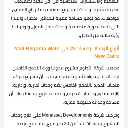
التصميم والاستشارات الهندسية من أجل تنفيذ تصميمات
عصرية مميزة لوحدات المشروع، مستخدمة الزجاج المقوى
للواجهات، مع توفير مساحة مميزة للحدائق الخضراء والبلازا
التي تحيط بصورة منظمة بالوحدات داخل المول، وتوفر لها
رؤية خلابة من الداخل.
أنواع الوحدات ومساحتها في Mall Begonia Walk
New Cairo
خصصت شركة التطوير مشروع بيجونيا ووك التجمع الخامس
لوحدات تجارية واستثمارية متنوعة، فتجد أن مشروع شركة
منصات الجديد بالتجمع الخامس يضم وحدات تجارية، وإدارية،
بالإضافة لوجود عيادات طبية، ويتميز مشروع بيجونيا ووك بأن
مساحة وحداته متنوعة للغاية.
وحرصت شركة Menassat Developments على طرح وحدات
المشروع بمساحات تبدأ من 20 متر مربع، مما يتيح فرصة