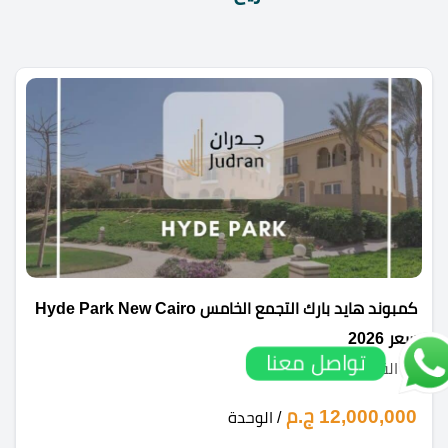
كمبوند هايد بارك التجمع الخامس Hyde Park New Cairo
سعر 2026
تواصل معنا
القاهرة الجديدة
12,000,000 ج.م
/ الوحدة