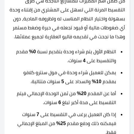
من ضمن أهم المميزات للمشاريع الناجحة هي طرق
التقسيط المرنة التي تسهل على المشتري من إقتناء وحدة
بسهولة واختيار النظام المناسب له ولظروفه المادية، دون
أي ضغوطات مالية أو قيود تجعله في حيرة وضغط مستمر
وهذا ما نجحت في تقديمه فاليو العقارية لجميع عملائها.
النظام الأول يتم شراء وحدة بتقديم نسبة
0%
مقدم
والتقسيط على
4
سنوات.
يمكن للعميل شراء وحدة في مول سنترو كلافو
بمقدم
10%
والسداد على
5
سنوات متتالية.
أما عن المقدم
20%
من ثمن الوحدة الإجمالي فيتم
التقسيط على مدة أكبر تبلغ
6
سنوات.
إذا كان العميل يرغب في التقسيط على
7
سنوات
فيمكنه ذلك ودفع مقدم
25%
من المبلغ الإجمالي
فقط.