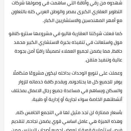
شهدوه من رقي وأناقة التي ساهمت في وصولها شركات
التطوير العقاري الكبرى بمصر والوطن العربي كله بالتعاون
مع أمهر المهندسين والاستشاريين الكبار.
كما فعلت شركتنا العقارية فاليو في مشروعها سنترو كلافو
مول واستعانت في تنفيذه بخبرة الاستشاري الكبير محمد
حافظ، مما يضمن لجميع العملاء تصميمًا راقيًا آمن بجودة
عالية وتنفيذ متقن.
وعملت على تنويع الوحدات بداخله ليكون مشروعًا متكاملًا
يوفر للجميع كل ما يحتاجونه، ويقدم كافة خدماته للزوار
والسكان ويساهم في مساعدة جميع رجال الاعمال بمختلف
أنشطتهم الخاصة سواء تجارية أو إدارية أو طبية.
بأسعار ممتازة لن تجد مثيل لها في التجمع الخامس كله،
وهذه الميزة هي عامل اساسي قوي يضمن نجاحه، لتقديم
فرص استثمارية قوية لا تعوض لجميع أصحاب البيزنس ممن