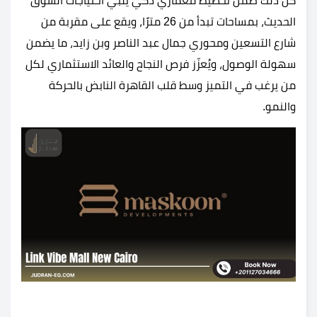
كل ذلك ضمن تخطيط معماري ذكي يلبي احتياجات السوق
الحديث، بمساحات تبدأ من 26 مترًا، ويقع على مقربة من
شارع التسعين ومحوري جمال عبد الناصر وبن زايد، ما يضمن
سهولة الوصول، ويُعزّز فرص النجاح والعائد الاستثماري لكل
من يرغب في التميز وسط قلب القاهرة النابض بالحركة
والنمو.