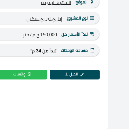
الموقع
القاهرة الجديدة
نوع المشروع
إداري
تجاري
سكني
تبدأ الأسعار من
150,000 ج.م
/ متر
مساحة الوحدات
تبدأ من
34
م²
اتصل بنا
واتساب