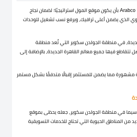
اهتمت شركة ارابكو للتطوير العقاري Arabco Developments بأن يكون موقع المول استراتيجيًا؛ لضمان نجاح
يوي الذي يضمن أعلى ترافيك، ويرفع نسب تشغيل للوحدات
 في قلب القاهرة الجديدة، في منطقة الجولدن سكوير التي تُعد منطقة
 تتقاطع فيها جميع معالم القاهرة الجديدة، بالإضافة إلى
مشهورة مما يضمن للمستثمر إقبالًا متدفقًا بشكل مستمر
دة
 سيما في منطقة الجولدن سكوير، جعله يحظى بموقع
 من المناطق الحيوية التي تحتاج للخدمات التسويقية