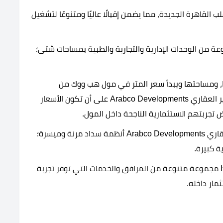
القاهرة الجديدة، مما يضمن إقبالًا عاليًا ومتنوعًا لتشغيل
ة من الوحدات الإدارية والتجارية والطبية بمساحات شتى؛
ا، ومساحتها ويبدأ سعر المتر في مول هب ووك من
150,000 جنيهًا، فقد حافظت شركة ارابكو للتطوير العقاري Arabco Developments على أن تكون الأسعار
 تجربتهم الاستثمارية الناجحة داخل المول.
: طرحت شركة ارابكو للتطوير العقاري Arabco Developments أنظمة سداد مرنة وميسرة؛
ة كبيرة.
: يوفر مول Hub Walk New Cairo مجموعة متنوعة من المرافق والخدمات التي توفر تجربة
مار داخله.