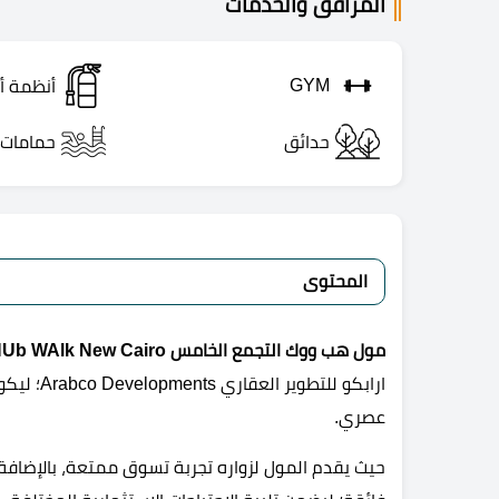
المرافق والخدمات
GYM
أنظمة أ
حدائق
حمامات 
المحتوى
مول هب ووك التجمع الخامس Mall HUb WAlk New Cairo
ارابكو لل
عصري.
حيث يقدم المول لزواره تجربة تسوق ممتعة، بالإضافة إ