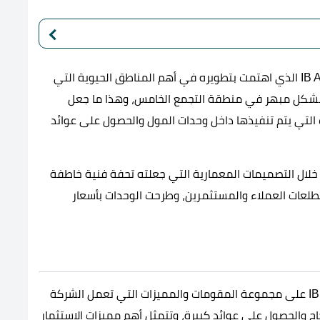
تبدع شركة ابتكار للتطوير العقاري في تنفيذ مول IB Axis الذي اهتمت بتطويره في أهم المناطق الحيوية التي
ل بشكل مبهر في منطقة التجمع الخامس، وهذا ما جعل
التي يتم تنفيذها داخل وحدات المول والحصول على عوائد
خلال التصميمات المعمارية التي جعلته تحفة فنية خاطفة
تطلعات العملاء والمستثمرين، وطرحت الوحدات بأسعار
يعتمد نجاح المشروع التجاري المماثل لحجم مول IB Axis على مجموعة المقومات والمميزات التي تعمل الشركة
ح والحصول على عوائد كبيرة، وتتمثل أهم مميزات الاستثمار