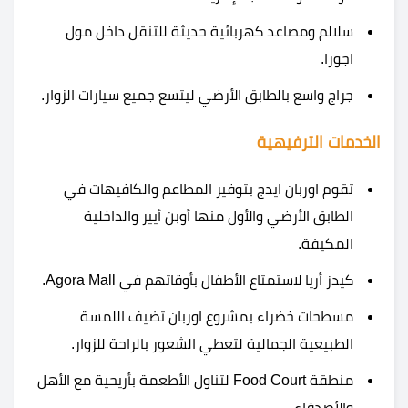
سلالم ومصاعد كهربائية حديثة للتنقل داخل مول
اجورا.
جراج واسع بالطابق الأرضي ليتسع جميع سيارات الزوار.
الخدمات الترفيهية
تقوم اوربان ايدج بتوفير المطاعم والكافيهات في
الطابق الأرضي والأول منها أوبن أيير والداخلية
المكيفة.
كيدز أريا لاستمتاع الأطفال بأوقاتهم في Agora Mall.
مسطحات خضراء بمشروع اوربان تضيف اللمسة
الطبيعية الجمالية لتعطي الشعور بالراحة للزوار.
منطقة Food Court لتناول الأطعمة بأريحية مع الأهل
والأصدقاء.