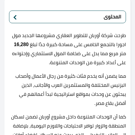
المحتوى
طرحت شركة أوربان للتطوير العقاري مشروعها الجديد مول
اجورا بالتجمع الخامس على مساحة كبيرة جدًا تبلغ
16,280
متر مربع مما يدل على ضخامة المول الاستثماري وإحتواءه
على أعداد كبيرة من الوحدات المتنوعة.
مما يضمن أنه يخدم فئات كثيرة من رجال الأعمال وأصحاب
البزنيس المختلفة والمستثمرين العرب والأجانب، الذين
يبحثون عن وحدات بمواقع استراتيجية لبدأ أعمالهم في
أفضل بقاع مصر.
كما أن الوحدات المتنوعة داخل مشروع أوربان تضمن لسكان
المنطقة والزوار توافر الاحتياجات واللاوزم اليومية، بلإضافة
إلى الجانب الترفيهي الذي يبحث عنه السكان لقضاء أوقات