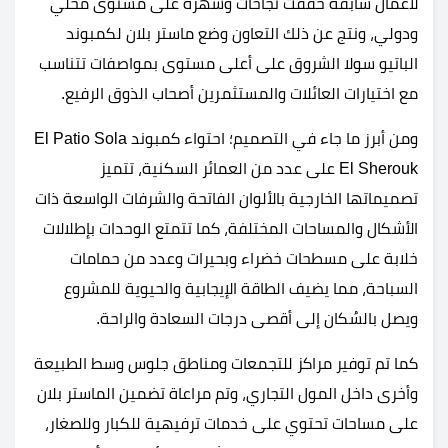
لأعمال سابقة حققت نجاحات وشهرة على مستوى محلي
ودولي، ونتج عن ذلك التعاون وضع ماستر بلان لكمبوند
الباتيو سولا الشروق على أعلى مستوى بمواصفات تتناسب
مع اختيارات العائلات والمستثمرين أصحاب الذوق الرفيع.
ومن أبرز ما جاء في التصميم؛ احتواء كمبوند El Patio Sola
El Sherouk على عدد من العمائر السكنية، تتميز
تصميماتها الخارجية بالألوان الفاتحة والشرفات الواسعة ذات
الأشكال والمساحات المختلفة، كما تتمتع الوحدات بإطلالات
خلابة على مسطحات خضراء وبحيرات وعدد من حمامات
السباحة، مما يضيف الطاقة الإيجابية والحيوية للمشروع
ويصل بالسُكان إلى أقصى درجات السعادة والراحة.
كما تم توفير مراكز للتجمعات ومناطق جلوس وسط الطبيعة
وأخرى داخل المول التجاري، وتم مراعاة تضمين الماستر بلان
على مساحات تحتوي على خدمات ترفيهية للكبار وللصغار،