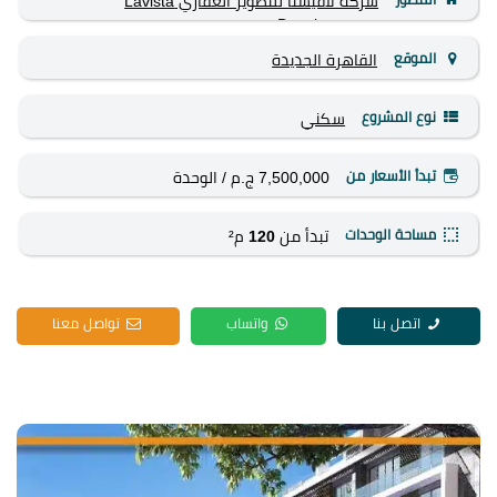
شركة لافيستا للتطوير العقاري Lavista
Developments
الموقع
القاهرة الجديدة
نوع المشروع
سكني
تبدأ الأسعار من
7,500,000 ج.م
/ الوحدة
مساحة الوحدات
تبدأ من
120
م²
اتصل بنا
واتساب
تواصل معنا