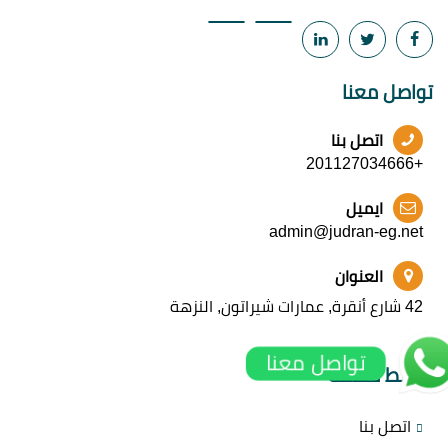
تواصل معنا
اتصل بنا
+201127034666
ايميل
admin@judran-eg.net
العنوان
42 شارع أنقرة, عمارات شيراتون, النزهة
تواصل معنا
روابط مهمة
اتصل بنا