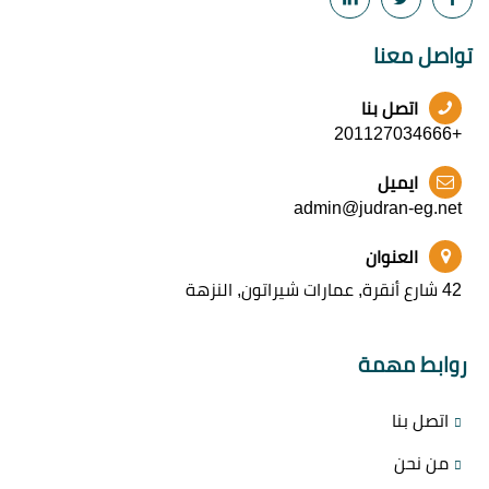
تواصل معنا
اتصل بنا
+201127034666
ايميل
admin@judran-eg.net
العنوان
42 شارع أنقرة, عمارات شيراتون, النزهة
روابط مهمة
اتصل بنا
من نحن