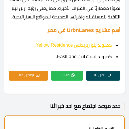
تطورًا معماريًأ في الفترات الأخيرة، مما يعني رؤية اربن لينز
الثاقبة للمستقبله ونظرتها الصحيحة للمواقع الاستراتيجية.
أهم مشاريع UrbnLanes في مصر
كمبوند يلو ريزيدنس Yellow Residence.
كمبوند ايست لاين EastLane.
اتصل بنا
واتساب
تواصل معنا
حدد موعد اجتماع مع احد خبرائنا
الاسم الكامل *