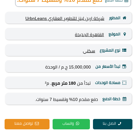
خطة الدفع
المطور
شركة اربن لينز للتطوير العقاري UrbnLeans
الموقع
القاهرة الجديدة
نوع المشروع
سكني
تبدأ الأسعار من
15,000,000 ج.م
/ الوحدة
مساحة الوحدات
تبدأ من
180 متر مربع.
م²
خطة الدفع
دفع مقدم 10% وتقسيط 7 سنوات.
اتصل بنا
واتساب
تواصل معنا