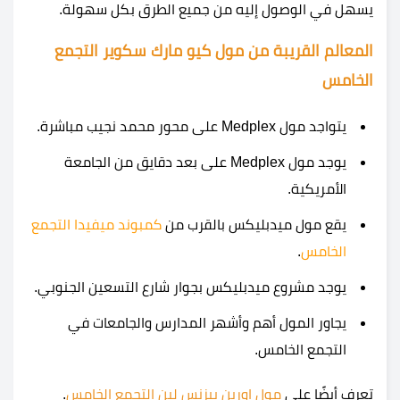
يسهل في الوصول إليه من جميع الطرق بكل سهولة.
المعالم القريبة من مول كيو مارك سكوير التجمع
الخامس
يتواجد مول Medplex على محور محمد نجيب مباشرة.
يوجد مول Medplex على بعد دقايق من الجامعة
الأمريكية.
يقع مول ميدبليكس بالقرب من
كمبوند ميفيدا التجمع
الخامس
.
يوجد مشروع ميدبليكس بجوار شارع التسعين الجنوبي.
يجاور المول أهم وأشهر المدارس والجامعات في
التجمع الخامس.
تعرف أيضًا على
مول اوربن بيزنس لين التجمع الخامس
.