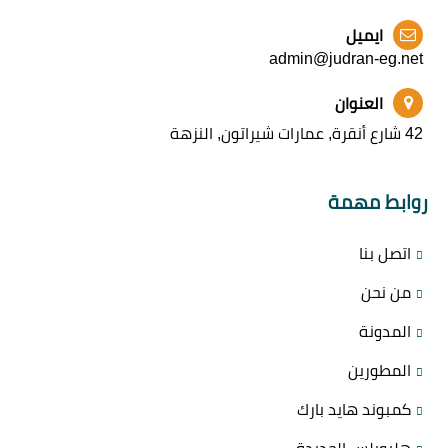
ايميل
admin@judran-eg.net
العنوان
42 شارع أنقرة, عمارات شيراتون, النزهة
روابط مهمة
اتصل بنا
من نحن
المدونة
المطورين
كمبوند هايد بارك