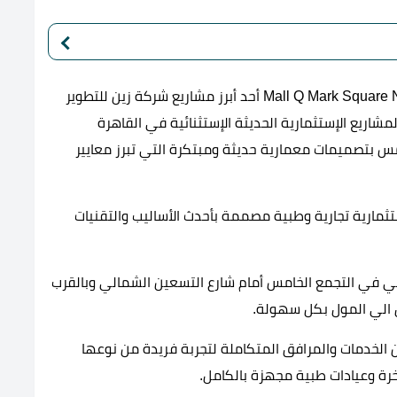
يعد مول كيو مارك سكوير التجمع الخامس Mall Q Mark Square New Cairo أحد أبرز مشاريع شركة زين للتطوير
 يمثل المول من المشاريع الإستثمارية الحديثة الإستثنائية في القاهرة
مس بتصميمات معمارية حديثة ومبتكرة التي تبرز معايير
لخامس وحدات استثمارية تجارية وطبية مصممة بأحدث الأساليب والتقنيات
جي في التجمع الخامس أمام شارع التسعين الشمالي وبالقرب
الي المول بكل سهولة.
Ze مجموعة مميزة من الخدمات والمرافق المتكاملة لتجربة فريدة من نوعها
خرة وعيادات طبية مجهزة بالكامل.