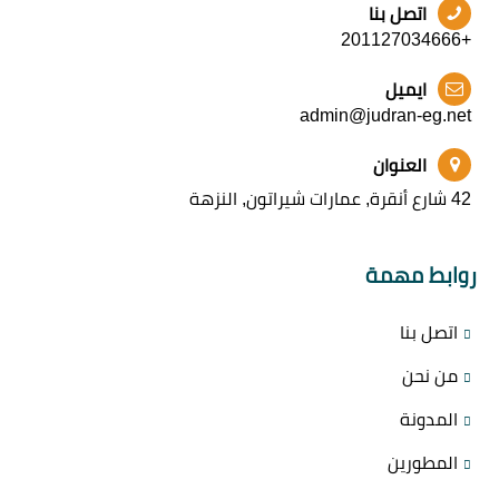
اتصل بنا
+201127034666
ايميل
admin@judran-eg.net
العنوان
42 شارع أنقرة, عمارات شيراتون, النزهة
روابط مهمة
اتصل بنا
من نحن
المدونة
المطورين