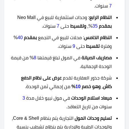
7
سنوات.
النظام الرابع
: وحدات استثمارية للبيع في Neo Mall
بمقدم
35
%،
وتقسيط
حتى
7
سنوات.
النظام الخامس
: محلات للبيع في التجمع
بمقدم
40
%
وفترة
تقسيط
حتى
9
سنوات.
مصاريف الصيانة
في المول تبلغ قيمتها
8
% من قيمة
الوحدة الإجمالية.
شركة جذور العقارية تقدم
عرض
على نظام الدفع
كاش
،
وهو
خصم
10
%
من إجمالي ثمن الوحدة.
ميعاد استلام الوحدات
في مول نييو خلال مدة
3
سنوات من تاريخ التعاقد.
تسليم وحدات المول
التجارية يتم بنظام Core & Shell،
والوحدات الطبية والإدارية يتم بنظام تشطيب بنسبة