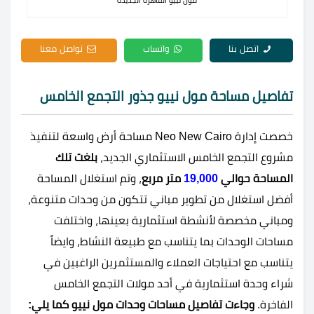
مول نييو القاهرة الجديدة
اتصل بنا
واتساب
تواصل معنا
تفاصيل مساحة مول نييو جذور التجمع الخامس
خصصت إدارة Neo New Cairo مساحة أرض واسعة لتنفيذ
مشروع التجمع الخامس الاستثماري الجديد،
بلغت تلك
المساحة حوالي
19,000
متر مربع
، وتم استغلال المساحة
أفضل استغلال من تطوير مباني تتكون من وحدات متنوعة،
ومباني مخصصة لأنشطة استثمارية بعينها، واختلفت
مساحات الوحدات بما يتناسب مع طبيعة النشاط، وايضاً
يتناسب مع احتياجات العملاء والمستثمرين الراغبين في
شراء وحدة استثمارية في أحد مولات التجمع الخامس
الفاخرة.
وجاءت تفاصيل مساحات وحدات مول نييو كما يلي: