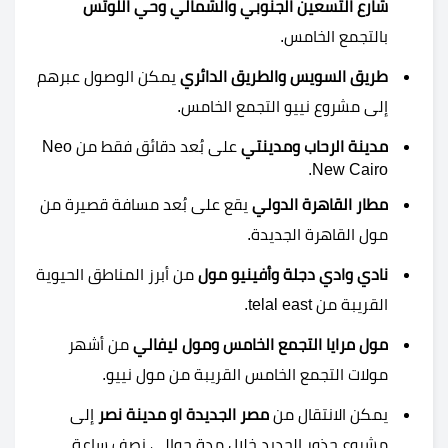
شارع التسعين الجنوبي والشمالي وحي اللوتس
بالتجمع الخامس.
طريق السويس والطريق الدائري
يمكن الوصول عبرهم
إلى مشروع نييو التجمع الخامس.
مدينة الرحاب ومدينتي
على بُعد دقائق فقط من Neo
New Cairo.
مطار القاهرة الدولي
يقع على بُعد مسافة قصيرة من
مول القاهرة الجديدة.
نادي وادي دجلة وأفينيو مول
من أبرز المناطق الحيوية
القريبة من telal east.
مول مرايا التجمع الخامس ومول ليفالي
من أشهر
مولات التجمع الخامس القريبة من مول نييو.
يمكن الانتقال من
مصر الجديدة او مدينة نصر
إلى
مشروع جذور الجديد خلال مدة حوالي نصف ساعة