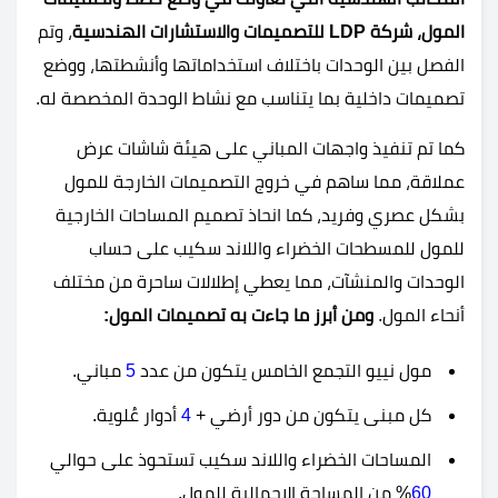
المول، شركة
LDP
للتصميمات والاستشارات الهندسية
، وتم
الفصل بين الوحدات باختلاف استخداماتها وأنشطتها، ووضع
تصميمات داخلية بما يتناسب مع نشاط الوحدة المخصصة له.
كما تم تنفيذ واجهات المباني على هيئة شاشات عرض
عملاقة، مما ساهم في خروج التصميمات الخارجة للمول
بشكل عصري وفريد، كما انحاذ تصميم المساحات الخارجية
للمول للمسطحات الخضراء واللاند سكيب على حساب
الوحدات والمنشآت، مما يعطي إطلالات ساحرة من مختلف
أنحاء المول.
ومن أبرز ما جاءت به تصميمات المول:
مول نييو التجمع الخامس يتكون من عدد
5
مباني.
كل مبنى يتكون من دور أرضي +
4
أدوار عُلوية.
المساحات الخضراء واللاند سكيب تستحوذ على حوالي
60
% من المساحة الإجمالية للمول.