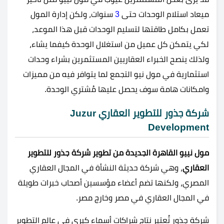
ميعاد استلام الوحدات حتى
3
سنوات، ولكن إدارة المول
تعمل بكامل طاقتها لتسليم الوحدات قبل هذا الموعد،
لكي يتمكن كل عميل من استغلال الوحدة كيفما يشاء،
ولذلك ينصح الخبراء العقاريين المستثمرين بشراء وحدات
استثمارية في مول نيو التجمع لما يتوافر فيه من مميزات
وامكانات هامة سوف يحصل عليها مُشتري الوحدة.
شركة جذور للتطوير العقاري Juzur
Development
مول نييو القاهرة الجديدة من تطوير شركة جذور للتطوير
العقاري
، وهي شركة حديثة النشأة في المجال العقاري
المصري، ولكنها تضم أعضاء مؤسسين أصحاب خبرات طويلة
في المجال العقاري في مصر وخارج مصر.
شركة جذور تُعتبر نتاج شراكات أسماء كبرى في عالم التطوير