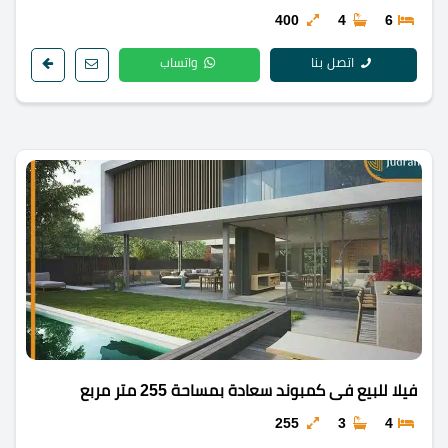
400
4
6
اتصل بنا
واتساب
فيلا للبيع فى كمبوند سعادة بمساحة 255 متر مربع
255
3
4