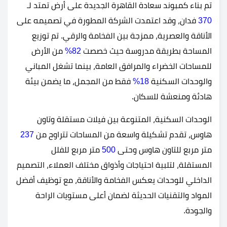
تم بناء كمبوند سعادة القاهرة الجديدة على أرض تمتد لـ
370
فدان، وقد اعتمدت الشركة المطورة في تصميمه على
الأناقة والعصرية، ممزجة بين الفخامة والرقي. تم توزيع
المساحة بطريقة مدروسة حيث خصصت
82%
من الأرض
للمساحات الخضراء والمرافق العامة، بينما تشغل المباني
والوحدات السكنية
18%
فقط من المجمل، ما يضمن بيئة
هادئة ومنعشة للسكان.
الوحدات السكنية، المتنوعة بين فيلات مستقلة وتاون
هاوس، تقدم تشكيلة واسعة من المساحات تتراوح من
237
متر مربع للتاون هاوس وحتى
500
متر مربع للفلل
المستقلة، لتلبية احتياجات وأذواق مختلف العملاء، التصميم
الداخلي للوحدات يعكس الفخامة والأناقة، مع توظيف أفضل
المواد والتقنيات الحديثة لضمان أعلى مستويات الراحة
والجودة.