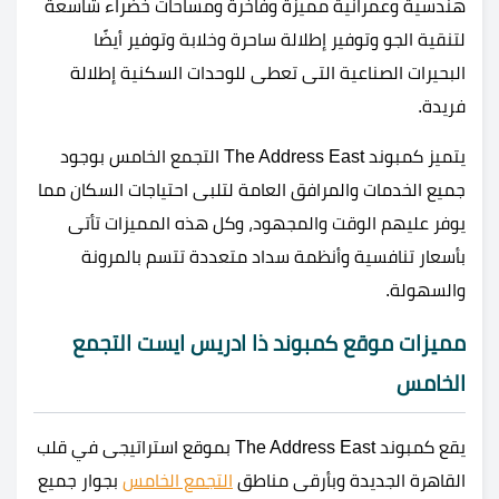
هندسية وعمرانية مميزة وفاخرة ومساحات خضراء شاسعة
لتنقية الجو وتوفير إطلالة ساحرة وخلابة وتوفير أيضًا
البحيرات الصناعية التى تعطى للوحدات السكنية إطلالة
فريدة.
يتميز كمبوند The Address East التجمع الخامس بوجود
جميع الخدمات والمرافق العامة لتلبى احتياجات السكان مما
يوفر عليهم الوقت والمجهود، وكل هذه المميزات تأتى
بأسعار تنافسية وأنظمة سداد متعددة تتسم بالمرونة
والسهولة.
مميزات موقع كمبوند ذا ادريس ايست التجمع
الخامس
يقع كمبوند The Address East بموقع استراتيجى في قلب
القاهرة الجديدة وبأرقى مناطق
التجمع الخامس
بجوار جميع