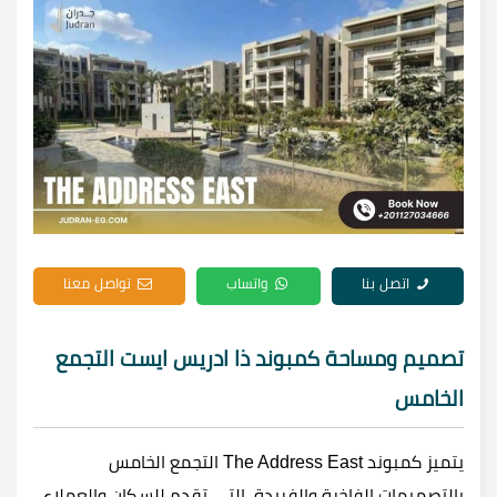
اتصل بنا
واتساب
تواصل معنا
تصميم ومساحة كمبوند ذا ادريس ايست التجمع
الخامس
يتميز كمبوند The Address East التجمع الخامس
بالتصميمات الفاخرة والفريدة، التي تقدم للسكان والعملاء