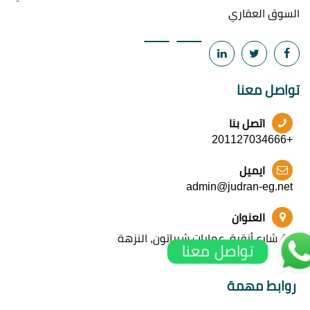
السوق العقاري
تواصل معنا
اتصل بنا
+201127034666
ايميل
admin@judran-eg.net
العنوان
42 شارع أنقرة, عمارات شيراتون, النزهة
تواصل معنا
روابط مهمة