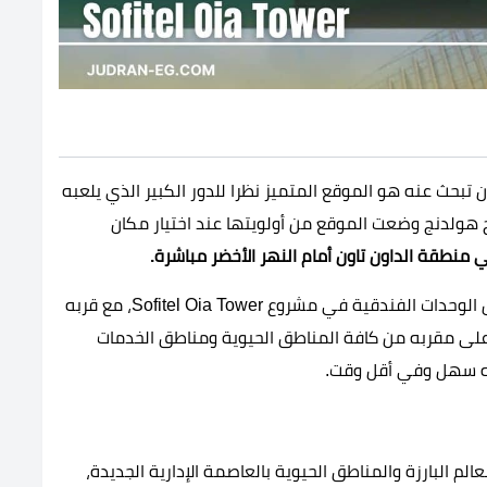
 تبحث عنه هو الموقع المتميز نظرا للدور الكبير الذي يلعبه
ج هولدنج وضعت الموقع من أولويتها عند اختيار مكان
نطقة الداون تاون أمام النهر الأخضر مباشرة.
ويتميز هذا الموقع بتوفير إطلالات بانورامية رائعة لكل الوحدات الفندقية في مشروع Sofitel Oia Tower، مع قربه
على مقربه من كافة المناطق الحيوية ومناطق الخدمات
يه سهل وفي أقل وقت.
لم البارزة والمناطق الحيوية بالعاصمة الإدارية الجديدة،