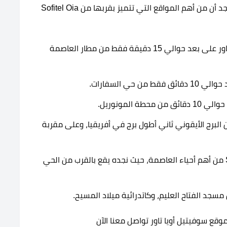
وذلك جعل سهولة الوصول إليه من أعلى ما يكون، ونجد أن من أهم المواقع التي تتميز بقربها من Sofitel Oia
: يقع فندق سوفيتيل أويا تاور على بعد حوالي 15 دقيقة فقط من مطار العاصمة
حي السفارات.
ة المونوريل.
ن البرج الأيقوني ثاني أطول برج في أفريقيا، وعلى مقربة
: يقترب برج Sofitel Oia Tower من أهم أحياء العاصمة، حيث نجده يقع بالقرب من الحي
مسجد الفتاح العليم، وكاتدرائية ميلاد المسيح.
قع سوفيتيل أويا تاور تواصل معنا الآن