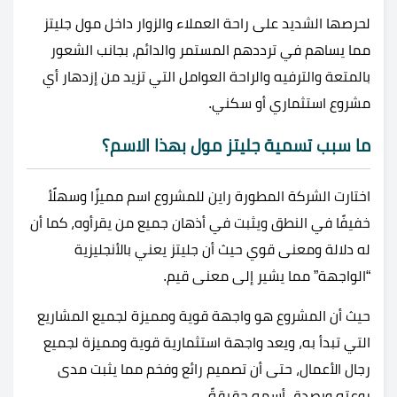
لحرصها الشديد على راحة العملاء والزوار داخل مول جليتز
مما يساهم في ترددهم المستمر والدائم، بجانب الشعور
بالمتعة والترفيه والراحة العوامل التي تزيد من إزدهار أي
مشروع استثماري أو سكني.
ما سبب تسمية جليتز مول بهذا الاسم؟
اختارت الشركة المطورة راين للمشروع اسم مميزًا وسهلًأ
خفيفًا في النطق ويثبت في أذهان جميع من يقرأوه، كما أن
له دلالة ومعنى قوي حيث أن جليتز يعني بالأنجليزية
“الواجهة” مما يشير إلى معنى قيم.
حيث أن المشروع هو واجهة قوية ومميزة لجميع المشاريع
التي تبدأ به، ويعد واجهة استثمارية قوية ومميزة لجميع
رجال الأعمال، حتى أن تصميم رائع وفخم مما يثبت مدى
روعته ويصدق أسمه حقيقةً.