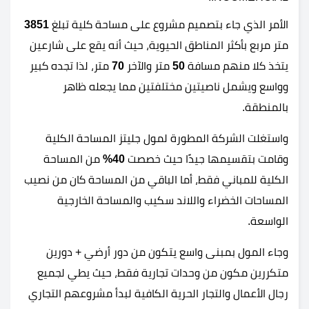
الأمر الذي جاء بتصميم مشروع على مساحة كلية تبلغ
3851
متر مربع بأكثر المناطق الحيوية، حيث أنه يقع على شارعين
يتخذ كلا منهم مسافة
50
متر والآخر
70
متر، لذا تجده كبير
وواسع ويشمل ناصيتين مختلفتين مما يجعله ظاهر
بالمنطقة.
واستغلت الشركة المطورة لمول جليتز المساحة الكلية
وقامت بتقسيمها جيدًا حيث خصصت
40%
من المساحة
الكلية للمباني فقط، أما الباقي من المساحة كان من نصيب
المساحات الخضراء واللاند سكيب والمساحة الخارجية
الواسعة.
وجاء المول بمبنى واسع يتكون من دور أرضي + دورين
متكررين مكون من وحدات تجارية فقط، حيث يطي لجميع
رجال الأعمال والتجار الحرية الكافية لبدأ مشروعهم التجاري