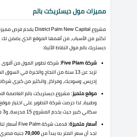
مميزات مول ديستريكت بالم
مشروع t Palm New Capital
لكثير من الأسباب، من أهمها الموقع الذي يضمن لك إق
ديستريك بالم مول النقاط الآتية:
شركة Five Plam
: شركة تطوير المول من أقوى ا
تزيد عن 13 سنة من النجاح والخبرة في ال
إدريس، وسوديك، ومراكز، والكثير من كبرى شركات 
موقع متميز
: مشروع ديستريكت بالم العاصمة الا
وطبية، لذا حرصت شركة التطوير على اختيار موقع 
سكاني كبير حيث يخدم المشروع 15 مدرسة، و3 جامعات، بالإضافة لوجود 25 ألف وحدة سكنية من حوله.
أسعار متميزة
: قدمت شركة
تجد أن سعر المتر به يبدأ من
70,000