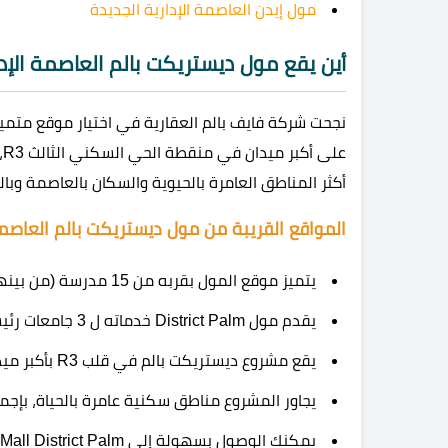
مول إيدن العاصمة الإدارية الجديدة
أين يقع مول ديستريكت بالم العاصمة الإدا
نجحت شركة فايف بالم العقارية في اختيار موقع متمي
ع
أكثر المناطق العامرة بالحيوية والسكان بالعاصمة وبا
المواقع القريبة من مول ديستريكت بالم العاصم
يتميز موقع المول بقربه من 15 مدرسة (من بينهم 8 مدارس يعملون الآن).
يقدم مول District Palm خدماته ل 3 جامعات رئيسية تقع بجواره.
يقع مشروع ديستريكت بالم في قلب R3 بأكبر ميدان.
يجاور المشروع مناطق سكنية عامرة بالحياة، بإجمالي عدد
يمكنك الوصول بسهولة إلى Mall District Palm من محور ين زايد، أو محور الأمل.