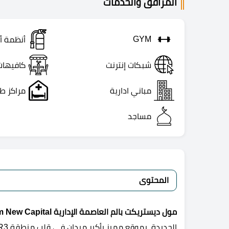
المرافق والخدمات
GYM
أنظمة أ
شبكات إنترنت
كافيهات
مباني ادارية
مراكز ط
مساجد
المحتوى
مول ديستريكت بالم العاصمة الإدارية Mall District Palm New Capital