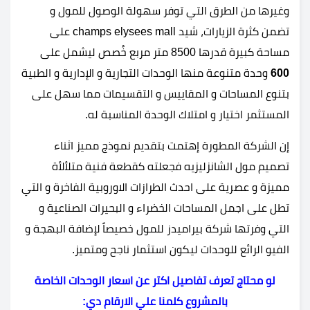
وغيرها من الطرق التي توفر سهولة الوصول للمول و
تضمن كثرة الزيارات، شيد champs elysees mall على
مساحة كبيرة قدرها 8500 متر مربع خُصص ليشمل على
600
وحدة متنوعة منها الوحدات التجارية و الإدارية و الطبية
بتنوع المساحات و المقاييس و التقسيمات مما سهل على
المستثمر اختيار و امتلاك الوحدة المناسبة له.
إن الشركة المطورة إهتمت بتقديم نموذج مميز اثناء
تصميم مول الشانزليزيه فجعلته كقطعة فنية متلألأة
مميزة و عصرية على احدث الطرازات الاوروبية الفاخرة و التي
تطل على اجمل المساحات الخضراء و البحيرات الصناعية و
التي وفرتها شركة بيراميدز للمول خصيصاً لإضافة البهجة و
الفيو الرائع للوحدات ليكون استثمار ناجح ومتميز.
لو محتاج تعرف تفاصيل اكتر عن اسعار الوحدات الخاصة
بالمشروع كلمنا علي الارقام دي: