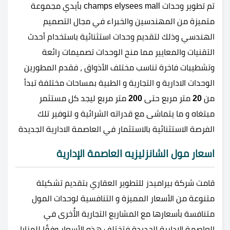
تم تطوير وحدات champs elysees mall بأيدي مجموعة
متميزة من المهندسين والخبراء في مجال التصميم
الهندسي وذلك لتقديم وحدات استثنائية باستخدام أحدث
التقنيات والمعايير مما منح الوحدات تصميمات رائعة
وتشطيبات فاخرة تناسب مختلف الأذواق ، فقدم المطورين
الوحدات الادارية و التجارية و الطبية بمساحات مختلفة تبدأ
من
20
متر مربع حتى
200
متر مربع ليجد كل مستثمر
مبتغاه و ما يتماشى مع قدراته الشرائية و لتوفير تلك
الفرصة الاستثنائية بالاستثمار في العاصمة الادارية الجديدة
اسعار مول الشانزليزيه العاصمة الإدارية
قامت شركة بيراميدز للتطوير العقاري بتقديم تشكيلة
متنوعة من الأسعار المميزة و التنافسية لوحدات المول
متنافسة بأسعارها مع المشاريع التجارية الأُخرى في
العاصمة الإدارية الجديدة فتختلف هذه الأسعار وفقًا للمزايا