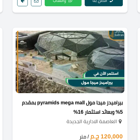
اتصل بنا
واتساب
بيراميدز ميجا مول pyramids mega mall بمقدم
5% وبعائد استثمار 16%
العاصمة الادارية الجديدة
120,000 ج.م
/ متر