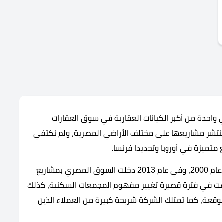
راميدز العقارية Pyramids Development هي واحدة من أكبر الكيانات العقارية في سوق العقارات
خبرة أكثر من 20 عامل، والتي تنتشر مشاريعها على مختلف الأراضي المصرية، ولم تكتفي
متميزة في أوروبا وتحديدا فرنسا.
تم تأسيس شركة بيراميدز للتطوير العقاري في فرنسا عام 2000، وفي عام 2013 دخلت السوق المصري بمشاريع
طاعت في فترة قصيرة تغيير مفهوم المجمعات السكنية، كذلك
عة، كما تمتلك الشركة شريحة كبيرة من العملاء الذين