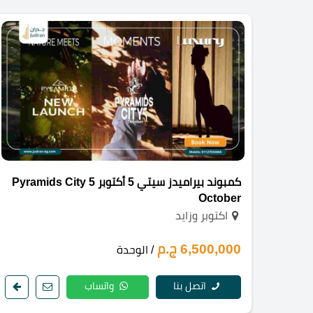
كمبوند بيراميدز سيتي 5 أكتوبر Pyramids City 5
October
اكتوبر وزايد
6,500,000 ج.م
/ الوحدة
اتصل بنا
واتساب