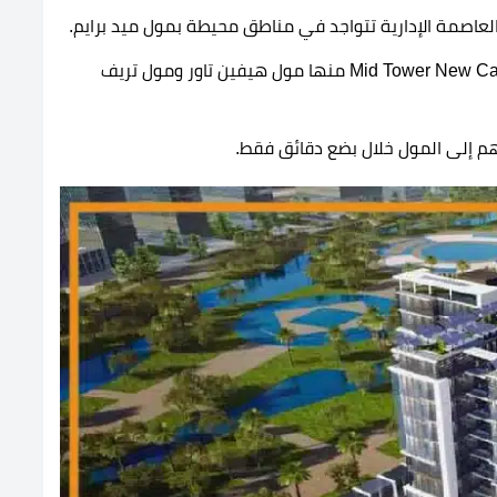
عاصمة الإدارية تتواجد في مناطق محيطة بمول ميد برايم.
مولات خدمية فاخرة تتواجد بالقرب من Mid Tower New Capital Mall منها مول هيفين تاور ومول تريف
م إلى المول خلال بضع دقائق فقط.