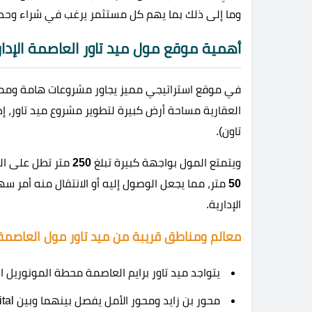
وما إلى ذلك بما يهم كل مستثمر يرغب في شراء وحد
أهمية موقع مول ميد تاور العاصمة الإدار
في موقع استراتيجي مميز يجاور مشروعات هامة وم
العقارية مساحة أرض كبيرة لتطوير مشروع ميد تاور، إ
تاون).
ويتمتع المول بواجهة كبيرة تبلغ
250
متر تطل على الس
50
متر، مما يجعل الوصول إليه أو الانتقال منه أمر س
الإدارية.
معالم ومناطق قريبة من ميد تاور مول العاصمة ا
يتواجد ميد تاور برايم العاصمة محطة المونوريل ا
محور بن زايد ومحور الأمل يفصل بينهما وبين Mid Tower Prime New Capital دقائق قليلة.