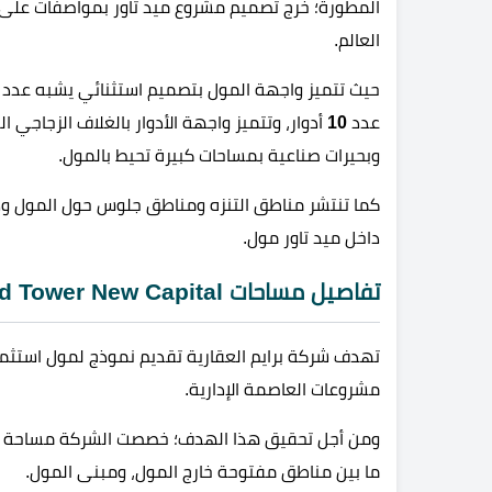
المطورة؛ خرج تصميم مشروع ميد تاور بمواصفات على
العالم.
حيث تتميز واجهة المول بتصميم استثنائي يشبه عدد 
عدد
10
أدوار، وتتميز واجهة الأدوار بالغلاف الزجاجي
وبحيرات صناعية بمساحات كبيرة تحيط بالمول.
كما تنتشر مناطق التنزه ومناطق جلوس حول المول ود
داخل ميد تاور مول.
تفاصيل مساحات Mid Tower New Capital
تهدف شركة برايم العقارية تقديم نموذج لمول استثما
مشروعات العاصمة الإدارية.
ومن أجل تحقيق هذا الهدف؛ خصصت الشركة مساحة أر
ما بين مناطق مفتوحة خارج المول، ومبنى المول.