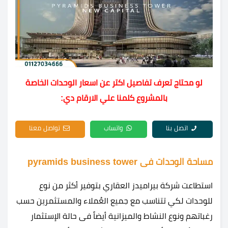
لو محتاج تعرف تفاصيل اكتر عن اسعار الوحدات الخاصة
بالمشروع كلمنا علي الارقام دي:
اتصل بنا
واتساب
تواصل معنا
مساحة الوحدات فى pyramids business tower
استطاعت شركة بيراميدز العقاري بتوفير أكثر من نوع
للوحدات لكي تتناسب مع جميع العُملاء والمستثمرين حسب
رغباتهم ونوع النشاط والميزانية أيضاً فى حالة الإستثمار