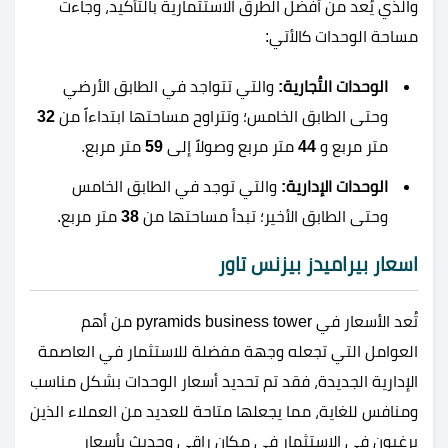
والذي يُعد من أفضل الطرق الاستثمارية بالتأكيد، وجاءت
مساحة الوحدات كالأتي:
الوحدات التُجارية:
والتي تتواجد في الطابق الأرضي
وحتى الطابق الخامس؛ وتتراوح مساحتها ابتداءاً من
32
متر مربع و
44
متر مربع وصولاً إلى
59
متر مربع.
الوحدات الإدارية:
والتي توجد في الطابق الخامس
وحتى الطابق الأخير؛ تبدأ مساحتها من
38
متر مربع.
اسعار بيراميدز بيزنس تاور
تُعد الأسعار في pyramids business tower من أهم
العوامل التي تجعله وجهة مفضلة للاستثمار في العاصمة
الإدارية الجديدة، فقد تم تحديد أسعار الوحدات بشكل مناسب
ومنافس للغاية، مما يجعلها متاحة للعديد من العملاء الذين
يرغبون في الاستثمار في مكان راقي وحديث بأسعار