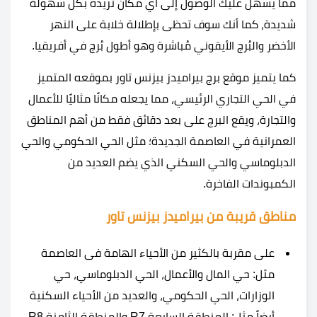
مما يسهل عليك الوصول إلى أي مكان تُريده بكُل سهولة
شديدة، كما أنك سوف تحظى بإطلالة خلابة على النهر
الأخضر والبُرج الأيقوني مُباشرة وهو أطول بُرج في أفريقيا.
كما يتميز موقع برج بيراميدز بيزنس تاور بموقعه المتميز
في الحي التجاري الرئيسي، مما يجعله مكانًا مثاليًا للأعمال
والتجارة، ويقع البرج على بعد دقائق فقط من أهم المناطق
العمرانية في العاصمة الجديدة؛ مثل الحي الحكومي والحي
الدبلوماسي والحي السكني الذي يضم العديد من
الكمبوندات الفاخرة.
مناطق قريبة من بيراميدز بيزنس تاور
على مقربة بالكثير من الأحياء الهامة فى العاصمة
مثل: حي المال والأعمال، الحي الدبلوماسي، حي
الوزارات، الحي الحكومي، والعديد من الأحياء السكنية
أيضاً مثل: المنطقة السابعة R7 والمنطقة الثامنة R8.