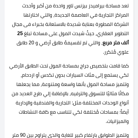
تعد مساحة بيراميدز بيزنس تاور واحدة من أكبر وأحدث
المراكز التجارية في العاصمة الجديدة، والتي اختارتها
الشركة المطورة بعناية شديدة بالاستعانة بخبراء فى مجال
التطوير العقاري، حيثُ شيدت المول على مساحة تبلغ
25
ألف متر مربع
، والتي تم تقسيمهُ طابق أرضي و 20 طابق
علوي مُتكرر.
كما قامت بتخصيص جراج بمساحة المول تحت الطابق الأرضي
لكي يستمع إلى مئات السيارات بدون تكدس أو ازدحام،
وتتميز مساحة المول بأنها واسعة ومتنوعة، مما يجعلها
مكانًا مثاليًا للتسوق والترفيه، بالإضافة إلي طرح العديد من
أنواع الوحدات المختلفة مثل: التجارية والفندقية والإدارية
أيضاً؛ بمساحات مُختلفة لكي تتناسب مع كافة النشاطات
والميزانيات.
وتتميز الطوابق بارتفاع كبير للغاية والذي يتراوح بين 90 متر