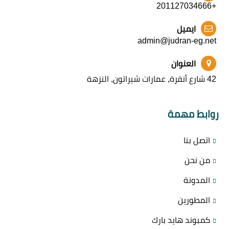
+201127034666
ايميل
admin@judran-eg.net
العنوان
42 شارع أنقرة, عمارات شيراتون, النزهة
روابط مهمة
اتصل بنا
من نحن
المدونة
المطورين
كمبوند هايد بارك