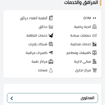
المرافق والخدمات
GYM
أنظمة أطفاء حرائق
اندية رياضية
حدائق
حمامات سباحة
خدمات النظافة
خدمات فندقية
شبكات إنترنت
كافيهات ومطاعم
كاميرات مراقبة
مباني ادارية
مراكز طبية
مركز تجاري
مساجد
المحتوى