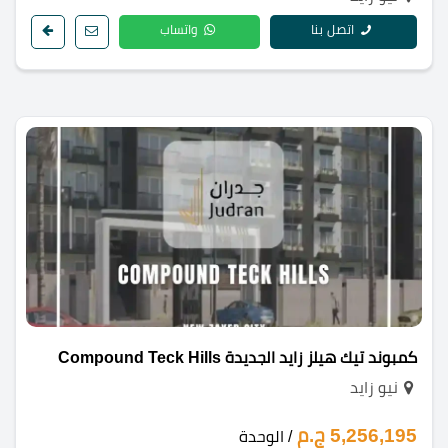
اتصل بنا
واتساب
كمبوند تيك هيلز زايد الجديدة Compound Teck Hills
نيو زايد
5,256,195 ج.م
/ الوحدة