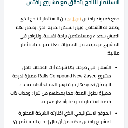
الاستثمار الناجح يتحقق مع مشروع رافتس
جمع كمبوند رافتس
نيو زايد
بين الاستثمار الناجح الذي
يطمح له الأشخاص، وبين السكن المريح الذي يضمن لهم
العيش سعداء ومستمتعين براحة نفسية، وتتوافر في
المشروع مجموعة من المميزات جعلته فرصة استثمار
مثالية:
الأسعار التي طرحت بها شركة أرك الوحدات داخل
مشروع Rafts Compound New Zayed مميزة لدرجة
لا يمكن تعويضها، حيث توفر للعملاء أنظمة سداد
مميزة بطول المدة؛ مما يمكنهم من شراء وحدات ذات
قيمة استثمارية فريدة بأسعار مغرية.
الموقع الاستراتيجي الذي اختارته الشركة المطورة
لمشروع رافتس مكنه من أن ينال إعجاب المستثمرين؛