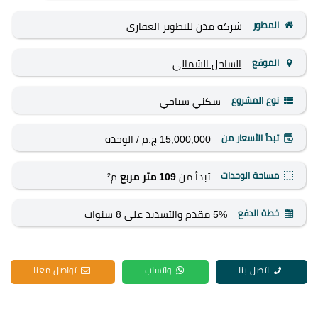
المطور
شركة مدن للتطوير العقاري
الموقع
الساحل الشمالي
نوع المشروع
سكني
سياحي
تبدأ الأسعار من
15,000,000 ج.م
/ الوحدة
مساحة الوحدات
تبدأ من
109 متر مربع
م²
خطة الدفع
5% مقدم والتسديد على 8 سنوات
اتصل بنا
واتساب
تواصل معنا