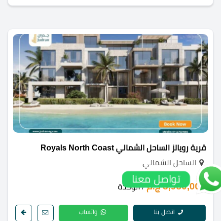
قرية رويالز الساحل الشمالي Royals North Coast
الساحل الشمالي
تواصل معنا
8,980,000 ج.م
/ الوحدة
اتصل بنا
واتساب