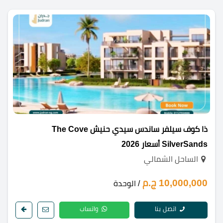
ذا كوف سيلفر ساندس سيدي حنيش The Cove
SilverSands أسعار 2026
الساحل الشمالي
10,000,000 ج.م
/ الوحدة
اتصل بنا
واتساب