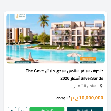
ذا كوف سيلفر ساندس سيدي حنيش The Cove
SilverSands أسعار 2026
الساحل الشمالي
10,000,000 ج.م
/ الوحدة
اتصل بنا
واتساب