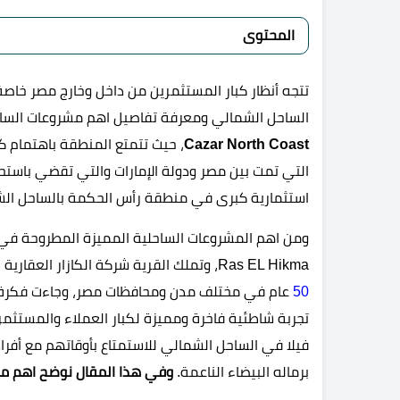
المحتوى
تتجه أنظار كبار المستثمرين من داخل وخارج مصر خاصة
الساحل الشمالي ومعرفة تفاصيل اهم مشروعات السا
Cazar North Coast
، حيث تتمتع المنطقة باهتمام ك
التي تمت بين مصر ودولة الإمارات والتي تقضي باستح
استثمارية كبرى في منطقة رأس الحكمة بالساحل الش
Ras EL Hikma،
وتملك القرية شركة الكازار العقاري
50
عام في مختلف مدن ومحافظات مصر، وجاءت فكرة إن
تجربة شاطئية فاخرة ومميزة لكبار العملاء والمستثمر
فيلا في الساحل الشمالي للاستمتاع بأوقاتهم مع أفر
برماله البيضاء الناعمة.
وفي هذا المقال نوضح اهم معل