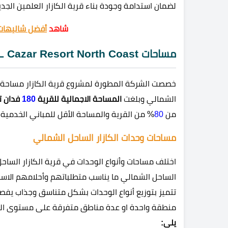
لضمان استدامة وجودة بناء قرية الكازار العلمين الجدي
شاهد
أفضل شاليهات 
مساحات IL Cazar Resort North Coast
خصصت الشركة المطورة لمشروع قرية الكازار مساحة 
الشمالي وبلغت
المساحة الاجمالية للقرية
180
فدان تق
من
80
% من القرية والمساحة الأقل للمباني الخدمية 
مساحات وحدات الكازار الساحل الشمالي
اختلف مساحات وأنواع الوحدات في قرية الكازار السا
الساحل الشمالي ما يناسب متطلباتهم وأحلامهم الاستث
تتميز بتوزيع أنواع الوحدات بشكل متناسق وجذاب يفصل
منطقة واحدة او عدة مناطق متفرقة على مستوى ال
يلي: