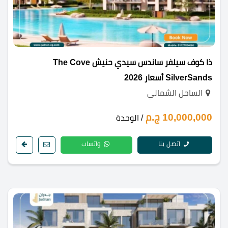
ذا كوف سيلفر ساندس سيدي حنيش The Cove
SilverSands أسعار 2026
الساحل الشمالي
10,000,000 ج.م
/ الوحدة
اتصل بنا
واتساب