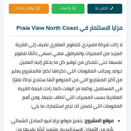
اتصل بنا
واتساب
تواصل معنا
مزايا الاستثمار في Praia View North Coast
لا زالت
شركة لافيردي للتطوير العقاري تضيف إلى القرية
المزيد من المميزات والمرافق، فهي تسعى دائمًا لتطوير
نفسها حتى تتمكن من توفير كل ما يحتاج إليه العميل
حوله، وبجانب المقومات التي ذكرناها لكم؛ فالمشروع يعتبر
من أكثر المشاريع التي من المتوقع أنها ستنجح نجاحًا باهرًا
في المستقبل، وكلما مر الوقت كلما زادت قيمة القرية
العقارية بسبب المميزات التي تضاف عليها، ومن أهم
المقومات التي تضمن لك نجاح استثمارك ما يلي:
موقع المشروع:
يتميز موقع
برايا فيو الساحل الشمالي
بأنه من الأماكن الاستراتيجية، وتتميز أيضًا بقربها من