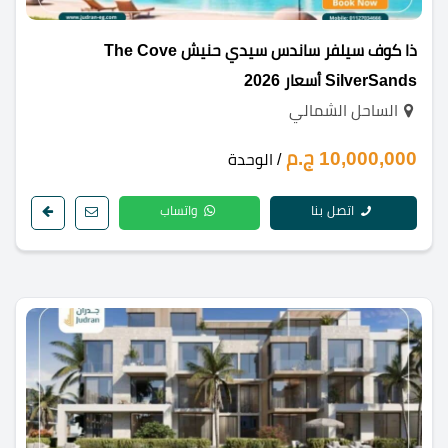
ذا كوف سيلفر ساندس سيدي حنيش The Cove
SilverSands أسعار 2026
الساحل الشمالي
10,000,000 ج.م
/ الوحدة
اتصل بنا
واتساب