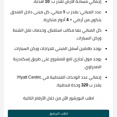
إجمالي مساحة الأرض تقدر ب:
10
أفدنة.
عدد المباني: يقدر ب 9 مباني. كل مبنى داخل الفندق
يتكون من أرضي +
4
أدوار متكررة.
كل المباني بها مكاتب استقبال، وخدمات نقل الشنط
وركن السيارات.
يوجد طابقين أسفل المبني للجراجات وركن السيارات.
يوجد مول تجاري تابع للمشروع على طريق إسكندرية
الصحراوي.
إجمالي عدد الوحدات الفندقية في Hyatt Centric:
يقدر ب
320
وحدة فندقية.
اطلب البورشور الآن من خلال الأرقام التالية
اطلب البرشور