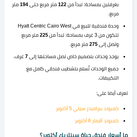
بغرفتين بمساحة: تبدأ من
122
متر مربع حتى
194
متر
مربع.
وحدة فندقية للبيع في Hyatt Centric Cairo West
تتكون من 3 غرف بمساحة: تبدأ من
225
متر مربع
وتصل إلى
275
متر مربع.
يوجد وحدات بتصميم خاص تصل مساحتها إلى
7
غرف.
جميع الوحدات تُسلم بتشطيب فندقي كامل مع
التكييفات.
تعرف أيضا على:
كمبوند بيراميدز سيتي 5 أكتوبر
كمبوند أقمار 6 أكتوبر
ما أسعار فندق حياة سينتريك أكتوبر؟