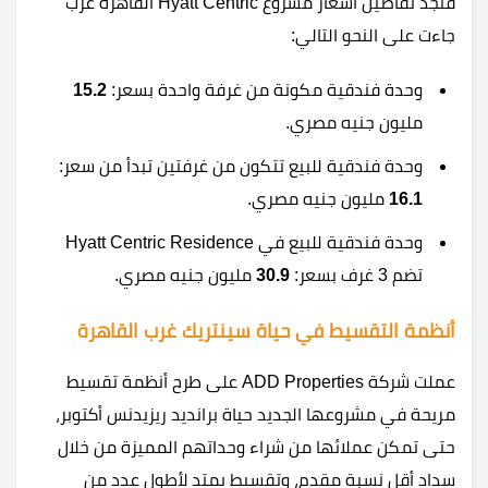
فنجد تفاصيل أسعار مشروع Hyatt Centric القاهرة غرب
جاءت على النحو التالي:
وحدة فندقية مكونة من غرفة واحدة بسعر:
15.2
مليون جنيه مصري.
وحدة فندقية للبيع تتكون من غرفتين تبدأ من سعر:
16.1
مليون جنيه مصري.
وحدة فندقية للبيع في Hyatt Centric Residence
تضم 3 غرف بسعر:
30.9
مليون جنيه مصري.
أنظمة التقسيط في حياة سينتريك غرب القاهرة
عملت شركة ADD Properties على طرح أنظمة تقسيط
مريحة في مشروعها الجديد حياة برانديد ريزيدنس أكتوبر،
حتى تمكن عملائها من شراء وحداتهم المميزة من خلال
سداد أقل نسبة مقدم، وتقسيط يمتد لأطول عدد من