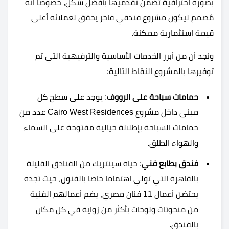
بصورة احترافية تضمن تقدميها بأفضل شكل، خصوصا أنه
مُصمم ليكون مشروع فندقي فاخر يحقق لعملائه أعلى
قيمة استثمارية ممكنة.
ونجد أن من أبرز الخدمات الأساسية والترفيهية التي تم
توفيرها بالمشروع النقاط التالية:
حمامات
سباحة
على
الرووف
: يوجد على سطح كل
مبنى داخل مشروع Cairo West Residences عدد من
حمامات السباحة بإطلالة خيالية مفتوحة على السماء
والهواء الطلق.
فندق بطابع فني
: حياة سينتريك من الفنادق القليلة
بالقاهرة التي تولي اهتماما خاصا بالفنون، حيث تجده
يحتضن أعمال 11 فنان مصري، يضم أعمالهم الفنية
من منحوتات ولوحات بأكثر من زواية في كل مكان
بالفندق.