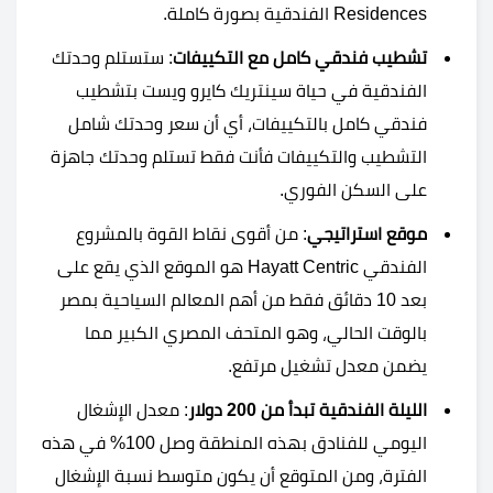
Residences الفندقية بصورة كاملة.
تشطيب فندقي كامل مع التكييفات
: ستستلم وحدتك
الفندقية في حياة سينتريك كايرو ويست بتشطيب
فندقي كامل بالتكييفات، أي أن سعر وحدتك شامل
التشطيب والتكييفات فأنت فقط تستلم وحدتك جاهزة
على السكن الفوري.
موقع استراتيجي
: من أقوى نقاط القوة بالمشروع
الفندقي Hayatt Centric هو الموقع الذي يقع على
بعد 10 دقائق فقط من أهم المعالم السياحية بمصر
بالوقت الحالي، وهو المتحف المصري الكبير مما
يضمن معدل تشغيل مرتفع.
الليلة الفندقية تبدأ من 200 دولار
: معدل الإشغال
اليومي للفنادق بهذه المنطقة وصل 100% في هذه
الفترة، ومن المتوقع أن يكون متوسط نسبة الإشغال