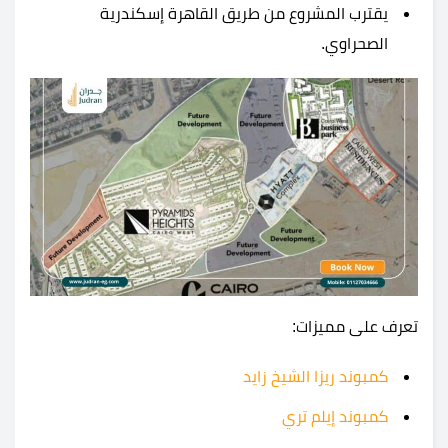
يقترب المشروع من طريق القاهرة إسكندرية
الصحراوي.
تعرف على مميزات:
كمبوند ريزا الشيخ زايد
كمبوند إيلم تري