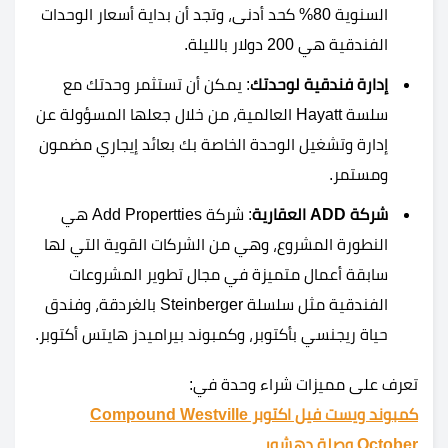
السنوية 80% كحد أدنى، وتجد أن بداية أسعار الوحدات
الفندقية هي 200 دولار بالليلة.
إدارة فندقية لوحدتك
: يمكن أن تستثمر وحدتك مع
سلسة Hayatt العالمية، من خلال جعلها المسؤولة عن
إدارة وتشغيل الوحدة الخاصة بك بعائد إيجاري مضمون
ومستمر.
شركة ADD العقارية
: شركة Add Propertties هي
النطورة المشروع، وهي من الشركات القوية التي لها
سابقة أعمال متميزة في مجال تطوير المشروعات
الفندقية مثل سلسلة Steinberger بالغردقة، وفندق
حياة ريجنسي بأكتوبر، وكمبوند بيراميدز هايتس أكتوبر.
تعرف على مميزات شراء وحدة في:
كمبوند ويست فيل اكتوبر Compound Westville
October وصلة دهشور