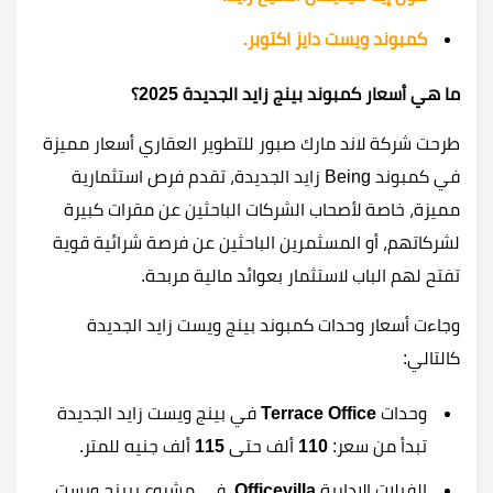
كمبوند ويست دايز اكتوبر.
ما هي أسعار كمبوند بينج زايد الجديدة 2025؟
طرحت شركة لاند مارك صبور للتطوير العقاري أسعار مميزة
في كمبوند Being زايد الجديدة، تقدم فرص استثمارية
مميزة، خاصة لأصحاب الشركات الباحثين عن مقرات كبيرة
لشركاتهم، أو المسثمرين الباحثين عن فرصة شرائية قوية
تفتح لهم الباب لاستثمار بعوائد مالية مربحة.
وجاءت أسعار وحدات كمبوند بينج ويست زايد الجديدة
كالتالي:
وحدات
Terrace Office
في بينج ويست زايد الجديدة
تبدأ من سعر:
110
ألف حتى
115
ألف جنيه للمتر.
الفيلات الإدارية
Officevilla
في مشروع بيينج ويست