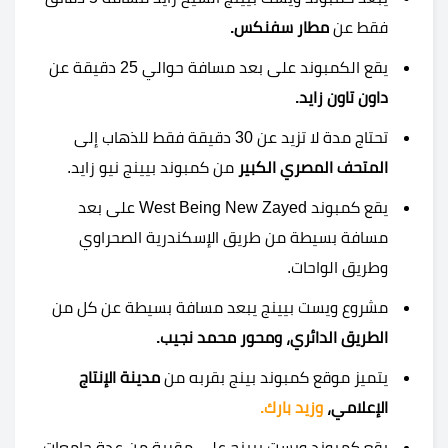
فقط عن
مطار سفنكس.
يقع الكمبوند على بعد مسافة حوالي 25 دقيقة عن
داون تاون زايد.
تحتاج مدة لا تزيد عن 30 دقيقة فقط للذهاب إلى
المتحف المصري الكبير
من كمبوند بيينج نيو زايد.
يقع كمبوند West Being New Zayed على بعد
مسافة بسيطة من طريق الإسكندرية الصحراوي
وطريق الواحات.
مشروع ويست بيينج يبعد مسافة بسيطة عن كل من
الطريق الدائري، ومحور محمد نجيب.
يتميز موقع كمبوند بينج بقربه من
مدينة الإنتاج
الإعلامي،
وزيد بارك.
يقع كمبوند ويست بيينج على مقربة من عدة جامعات