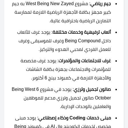
جيم رياضي
: مشروع West Being New Zayed به جيم
كبير مجهز بكافة الأجهزة الرياضية اللازمة لممارسة
التمارين الرياضية باحترافية عالية.
ألعاب ترفيهية وخدمات مختلفة
: يوجد غرف للألعاب
داخل Being Compound وغرف للموسيقى وغرف
للعمل الفردي لمحبي الهدوء والتركيز.
غرف للاجتماعات والمؤتمرات
: يوجد غرف مخصصة
للمؤتمرات والاجتماعات بجهزة بكافة الشاشات
والأجهزة اللازمة في كمبوند بينج 6 أكتوبر.
صالون تجميل وترزي
: يوجد في مشروع Being West 6
October صالون تجميل وترزي مدعم للموظفين
والعاملين بالوحدات الإدارية.
مبنى خدمات Coding وذكاء إصطناعي
: يوجد مبنى
مخصص لخدمات الكودينج وال AI في كمبوند Being