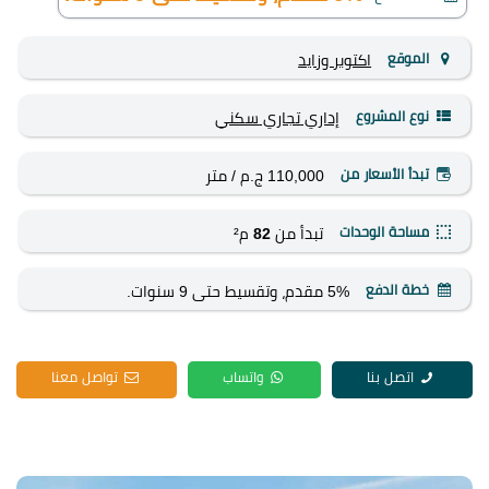
الموقع
اكتوبر وزايد
نوع المشروع
إداري
تجاري
سكني
تبدأ الأسعار من
110,000 ج.م
/ متر
مساحة الوحدات
تبدأ من
82
م²
خطة الدفع
5% مقدم، وتقسيط حتى 9 سنوات.
اتصل بنا
واتساب
تواصل معنا