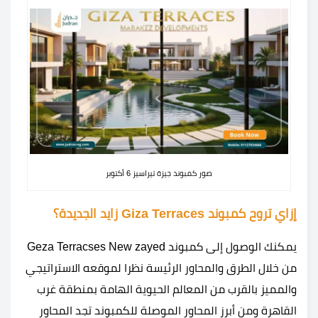
صور كمبوند جيزة تيراسيز 6 أكتوبر
إزاي تروح كمبوند Giza Terraces زايد الجديدة؟
يمكنك الوصول إلى كمبوند Geza Terracses New zayed
من خلال الطرق والمحاور الرئيسة نظرا لموقعه الاستراتيجي
والمميز بالقرب من المعالم الحيوية الهامة بمنطقة غرب
القاهرة ومن أبرز المحاور الموصلة للكمبوند تجد المحاور