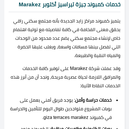
خدمات كمبوند جيزة تيراسيز أكتوبر Marakez
يتميز كمبوند مراكز زايد الجديدة بأنه مجتمع سكني راقي
يحقق معنى الفخامة في كافة تفاصيله مع تولية اهتمام
خاص لإنشاء مجتمع سكني يضم عدد محدود من الوحدات
التي تفصل بينها مسافات واسعة، ويغلب عليها الخضرة
والمياه النقية والطبيعة.
وقد عملت شركة Marakez على توفير كافة الخدمات
والمرافق اللازمة لحياة عصرية مريحة، ونجد أن من أبرز هذه
الخدمات النقاط الآتية:
خدمات حراسة وأمن
: يوجد فريق أمني يعمل على
بوبات المشروع متواجدين طوال اليوم للتأمين والحراسة
في كمبوند giza terraces marakez.
بوبات إلكترونية وكاميرات مراقبة
: الكمبوند مزود