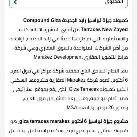
المحتوى
كمبوند جيزة تيراسيز زايد الجديدة Compound Giza
Terraces New Zayed
من أقوى المشروعات السكنية
والاستثمارية التي تم طرحها حديثا في زايد الجديدة، لواحدة
من أكبر الشركات المتواجدة بالسوق العقاري وهي شركة
مراكز للتطوير العقاري Marakez Development.
بعد النجاح الساحق الذي حققته شركة مراكز في مول العرب
6 أكتوبر، تعود شركة Marakez العقارية مشروعها السكني
الكبير كمبوند Giza Terraces الذي يقع بموقع استراتيجي
مميز أمام نيو جيزة، وعلى بعد دقائق من مول العرب،
ومحور 26 يوليو، وجامعة MSA.
مشروع جيزة تيراسيز 6 أكتوبر giza terraces marakez
، هو
كمبوند سكني ضخم يطرح فرص سكنية راقية لمن يبحث عن