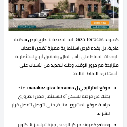
كمبوند Giza Terraces زايد الجديدة لا يطرح فرص سكنية
عادية، بل يقدم فرص استثمارية مميزة تضمن لأصحاب
الوحدات الحفاظ على رأس المال، وتحقيق أرباح استثمارية
متزايدة مع مرور الوقت، وذلك للعديد من الأسباب على
رأسها نجد النقاط التالية:
موقع استراتيجي ل marakez giza terraces
: عند
بحثك عن فرصة للسكن أو للاستثمار فمن الضروري
دراسة موقع المشروع بعناية، حتى تتوصل لأفضل قرار
للشراء.
وموقع كمبوند مراكز الجديد، جيزة تيراسيز 6 اكتوبر،