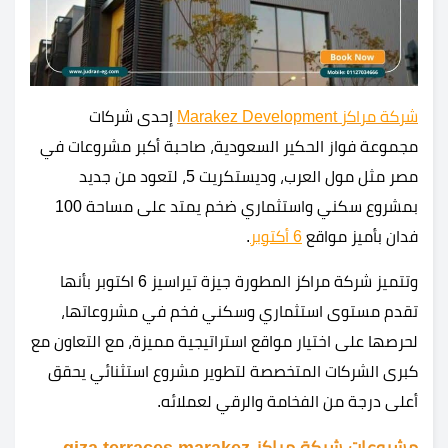
شركة مراكز Marakez Development
إحدى شركات
مجموعة فواز الحكير السعودية، صاحبة أكبر مشروعات في
مصر مثل مول العرب، وديستكريت 5، لتعود من جديد
بمشروع سكني واستثماري ضخم يمتد على مساحة 100
فدان بأميز مواقع
6 أكتوبر
.
وتتميز شركة مراكز المطورة جيزة تيراسيز 6 اكتوبر بأنها
تقدم مستوى استثماري وسكني فخم في مشروعاتها،
لحرصها على اختيار مواقع استراتيجية مميزة، مع التعاون مع
كبرى الشركات المتخصصة لتطوير مشروع استثنائي يحقق
أعلى درجة من الفخامة والرقي لعملائه.
مشروعات شركة مراكز giza terraces marakez