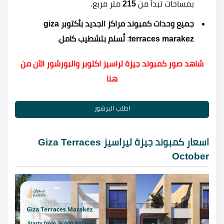
بمساحات تبدأ من
215
متر مربع.
جميع وحدات كمبوند مراكز الجديد بأكتوبر giza
terraces marakez
:
تُسلم بتشطيب كامل
.
شاهد صور كمبوند جيزة تراسيز اكتوبر والبورشور الآن من
هنا
اطلب البرشور
اسعار كمبوند جيزة تيراسيز Giza Terraces
October