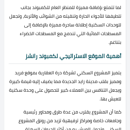
لما تتمتع بإضافة مميزة للمنظر العام للكمبوند بجانب
تلطيفها للأجواء الحارة وتنقيته من الشوائب والأتربة، وتجعل
للوحدات السكنية إطلالة ساحرة مميزة بالإضافة إلى
المسطحات المائية التي تندمج مع المسطحات الخضراء
بتناغم.
أهمية الموقع الاستراتيجي لكمبوند رانشز
يتميز المشروع السكني لشركة درة العقارية بموقع فريد
ومميز بقلب مدينة زايد الجديدة مما يضيف إليه قيمة كبيرة
ويجعل التنافس بين العملاء كبير للحصول على وحدة سكنية
للعيش بها.
كما أن المشروع يقترب من عدة طرق ومحاور رئيسية
وجامعات خاصة ومراكز ترفيهية تزيد من رونق المشروع
السكني وتجعل العيش به من أكثر الحيوات السهلة