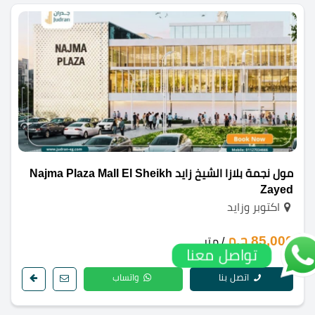
مول نجمة بلازا الشيخ زايد Najma Plaza Mall El Sheikh
Zayed
اكتوبر وزايد
85,000 ج.م
/ متر
تواصل معنا
اتصل بنا
واتساب