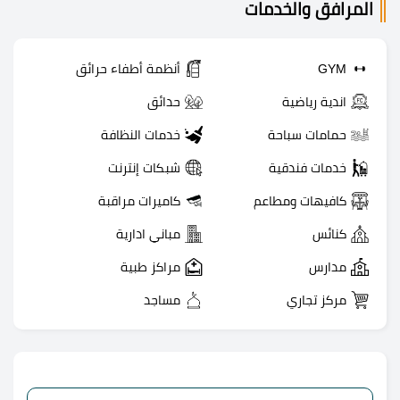
المرافق والخدمات
GYM
أنظمة أطفاء حرائق
اندية رياضية
حدائق
حمامات سباحة
خدمات النظافة
خدمات فندقية
شبكات إنترنت
كافيهات ومطاعم
كاميرات مراقبة
كنائس
مباني ادارية
مدارس
مراكز طبية
مركز تجاري
مساجد