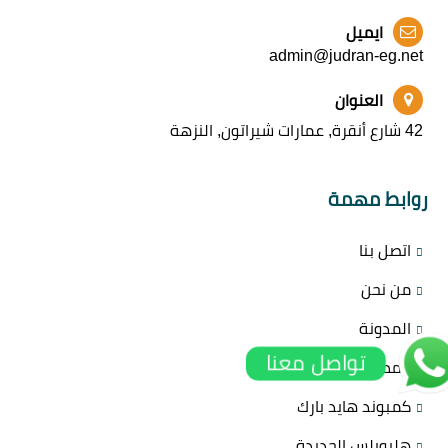
ايميل
admin@judran-eg.net
العنوان
42 شارع أنقرة, عمارات شيراتون, النزهة
روابط مهمة
اتصل بنا
من نحن
المدونة
تواصل معنا
المطورين
كمبوند هايد بارك
هليوبلس الجديدة