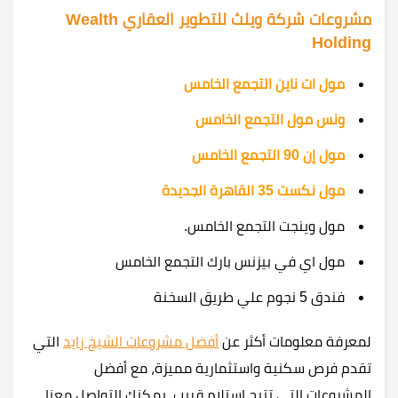
مشروعات شركة ويلث للتطوير العقاري Wealth
Holding
مول ات ناين التجمع الخامس
ونس مول التجمع الخامس
مول إن 90 التجمع الخامس
مول نكست 35 القاهرة الجديدة
مول وينجت التجمع الخامس.
مول اي في بيزنس بارك التجمع الخامس
فندق 5 نجوم علي طريق السخنة
لمعرفة معلومات أكثر عن
أفضل مشروعات الشيخ زايد
التي
تقدم فرص سكنية واستثمارية مميزة، مع أفضل
المشروعات التي تتيح استلام قريب، يمكنك التواصل معنا