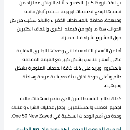
بل لاقت ترويجًا كبيرًا للكمبوند أثناء اللونش مما زاد من
تحفيزها لوضع تصميمات اوروبية حديثة بألوان فاتحة
ومبهجة، محاطة بالمسطحات الخضراء واللاند سكيب من كل
الجوانب هذا ما رفع من قيمته الكبرى وإلتفاف الكثيرين
حول المشروع لشراء فيلا مميزة.
أما عن الأسعار التنافسية التي وضعتها الجابري العقارية
فهي أسعار تتناسب بشكل كبير مع القيمة المقدمة
بالمشروع، ويزيد على ذلك كافة الخدمات المتوفرة بشكل
دائم وبأعلى جودة لخلق بيئة معيشية مريحة وهادئة
ومبهجة.
كذلك نظام التقسيط المرن الذي يقدم تسهيلات مالية
لجميع العملاء والمستثمرين، يجعل عمليات الشراء وامتلاك
وحدة من أهم الوحدات السكنية في One 50 New Zayed.
أهمية الموقع الحيوي لكمبوند وان 50 الجابري