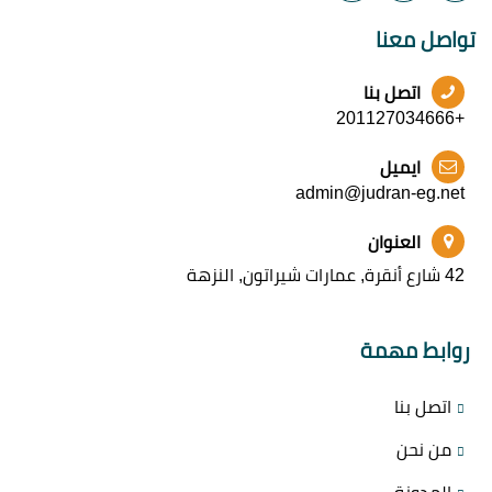
تواصل معنا
اتصل بنا
+201127034666
ايميل
admin@judran-eg.net
العنوان
42 شارع أنقرة, عمارات شيراتون, النزهة
روابط مهمة
اتصل بنا
من نحن