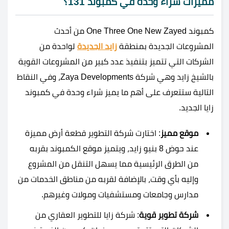
مميزات شراء وحدة في كمبوند 131؟
كمبوند One Three One New Zayed من أحدث
المشروعات الجديدة بمنطقة
زايد الجديدة
لواحدة من
الشركات التي تتميز بتنفيذ عدد كبير من المشروعات القوية
بالشيخ زايد وهي شركة Zaya Developments، وفي النقاط
التالية ستتعرف على أهم ما يميز شراء وحدة في كمبوند
زايا الجديد.
موقع مميز
: اختارت شركة التطوير قطعة أرض مميزة
عند حوض 8 بنيو زايد، ويتميز موقع الكمبوند بقربه
من الطرق الرئيسية مما يسهل التنقل من المشروع
وإليه بأي وقت، بالإضافة لقربه من مناطق الخدمات من
مدارس وجامعات ومستشفيات ومولات وغيرهم.
شركة تطوير قوية
: شركة زايا للتطوير العقاري من