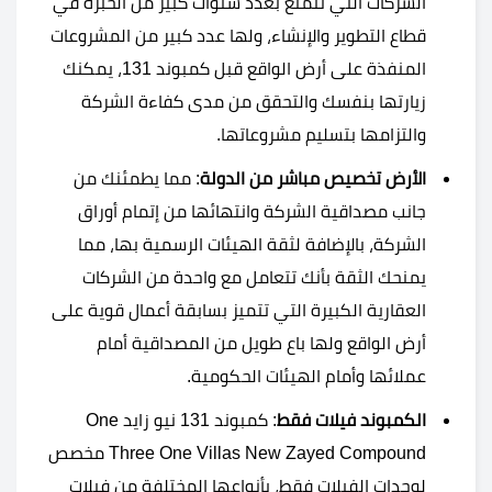
الشركات التي تتمتع بعدد سنوات كبير من الخبرة في
قطاع التطوير والإنشاء، ولها عدد كبير من المشروعات
المنفذة على أرض الواقع قبل كمبوند 131، يمكنك
زيارتها بنفسك والتحقق من مدى كفاءة الشركة
والتزامها بتسليم مشروعاتها.
الأرض تخصيص مباشر من الدولة
: مما يطمئنك من
جانب مصداقية الشركة وانتهائها من إتمام أوراق
الشركة، بالإضافة لثقة الهيئات الرسمية بها، مما
يمنحك الثقة بأنك تتعامل مع واحدة من الشركات
العقارية الكبيرة التي تتميز بسابقة أعمال قوية على
أرض الواقع ولها باع طويل من المصداقية أمام
عملائها وأمام الهيئات الحكومية.
الكمبوند فيلات فقط
: كمبوند 131 نيو زايد One
Three One Villas New Zayed Compound مخصص
لوحدات الفيلات فقط، بأنواعها المختلفة من فيلات