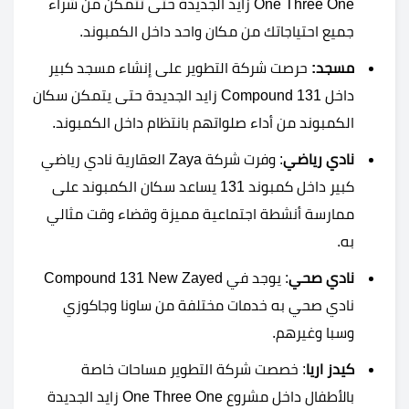
One Three One زايد الجديدة حتى تتمكن من شراء
جميع احتياجاتك من مكان واحد داخل الكمبوند.
مسجد:
حرصت شركة التطوير على إنشاء مسجد كبير
داخل Compound 131 زايد الجديدة حتى يتمكن سكان
الكمبوند من أداء صلواتهم بانتظام داخل الكمبوند.
نادي رياضي
: وفرت شركة Zaya العقارية نادي رياضي
كبير داخل كمبوند 131 يساعد سكان الكمبوند على
ممارسة أنشطة اجتماعية مميزة وقضاء وقت مثالي
به.
نادي صحي
: يوجد في Compound 131 New Zayed
نادي صحي به خدمات مختلفة من ساونا وجاكوزي
وسبا وغيرهم.
كيدز اريا
: خصصت شركة التطوير مساحات خاصة
بالأطفال داخل مشروع One Three One زايد الجديدة