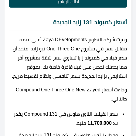
اطلب البرشور
أسعار كمبوند 131 زايد الجديدة
وفرت شركة التطوير Zaya DEvelopments أعلى قيمة
مقابل سعر في مشروع One Three One نيو زايد، فتجد أن
سعر فيلا في كمبوند زايا تساوي سعر شقة بمشروع آخر،
مما يجعلك تحصل على فيلا فاخرة خاصة بك، بموقع
استرايجي بزايد الجديدة بسعر تنافسي ونظام تقسيط مريح.
وجاءت أسعار Compound One Three One New Zayed
كالتالي:
سعر الفيلات التاون هاوس في 131 Compound يقدر
ب:
11,700,000
جنيه.
وحدات التوين هاوس في كمبوند 131 زايد الجديدة