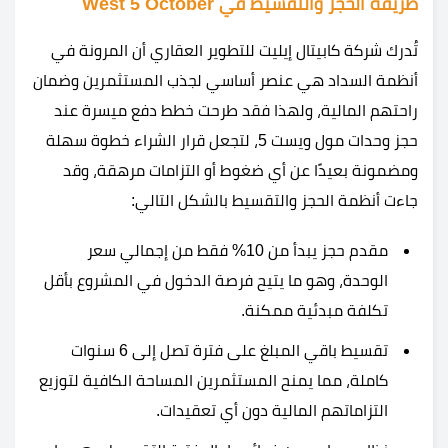
طريقة الحجز والتقسيط في West 5 October
تُدرك شركة كابيتال إيليت للتطوير العقاري أن المرونة في
أنظمة السداد هي عنصر أساسي لجذب المستثمرين وضمان
راحتهم المالية، ولهذا فقد طرحت خطط دفع ميسرة عند
حجز وحدات مول ويست 5، لتجعل قرار الشراء خطوة سهلة
ومضمونة بعيدًا عن أي ضغوط أو التزامات مرهقة، وقد
جاءت أنظمة الحجز والتقسيط بالشكل التالي:
مقدم حجز يبدأ من 10% فقط من إجمالي سعر
الوحدة، وهو ما يتيح فرصة الدخول في المشروع بأقل
تكلفة مبدئية ممكنة.
تقسيط باقي المبلغ على فترة تصل إلى 6 سنوات
كاملة، مما يمنح المستثمرين المساحة الكافية لتوزيع
التزاماتهم المالية دون أي تعقيدات.