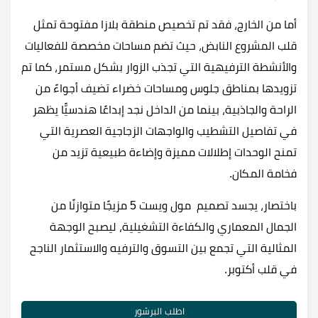
أما من الخارج، فقد تم تخصيص منطقة بلازا مفتوحة تمثل
قلب المشروع النابض، حيث تضم مساحات مخصصة للفعاليات
والأنشطة الترفيهية التي تجذب الزوار بشكل مستمر، كما تم
تزويدها بمناطق جلوس ومساحات خضراء تضيف أجواءً من
الراحة والجاذبية، بينما من الداخل نجد إبداعًا هندسيًّا يظهر
في تفاصيل التشطيب والواجهات الزجاجية العصرية التي
تمنح الوحدات إطلالات مميزة وإضاءة طبيعية تزيد من
فخامة المكان.
باختصار، يجسد تصميم مول ويست 5 مزيجًا متوازنًا من
الجمال المعماري والكفاءة التشغيلية، ليصبح الوجهة
المثالية التي تجمع بين التسوق والترفيه والاستثمار الناجح
في قلب أكتوبر.
اطلب البرشور